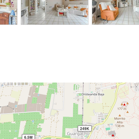
90M
580K
249K
6.5M