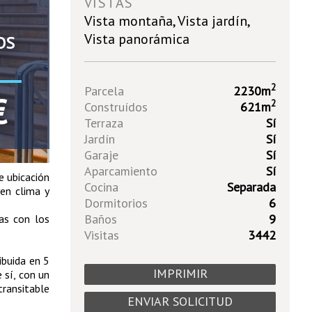
VISTAS
Vista montaña, Vista jardín,
Vista panorámica
OS
2
Parcela
2230m
€
2
Construídos
621m
Terraza
Sí
Jardín
Sí
Garaje
Sí
Aparcamiento
Sí
e ubicación
Cocina
Separada
uen clima y
Dormitorios
6
Baños
9
as con los
Visitas
3442
ibuida en 5
IMPRIMIR
 sí, con un
transitable
ENVIAR SOLICITUD