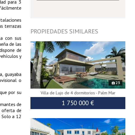
dad para 3
 fácilmente
stalaciones
us terrazas
PROPIEDADES SIMILARES
ta con sus
8940
ueña de las
dispone de
vehículos y
ra, guayaba
visional o
23
 que por su
Villa de Lujo de 4 dormitorios - Palm Mar
1 750 000 €
 amantes de
 oferta de
9257
. Solo a 12