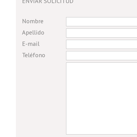
ENVIAR SOLICITUD
If you
Nombre
are a
Apellido
human,
E-mail
ignore
this
Teléfono
field