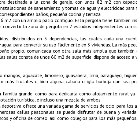
ora destinada a la zona de garaje, con unos 82 m2 con capaci
 instalaciones de saneamiento y tomas de agua y electricidad para
s correspondientes baños, pequeña cocina y terraza.
 56 m2 con un amplio patio contiguo. Esta pérgola tiene también in
de convertir la zona de pérgola en 2 estudios independientes con s
os, distribuidos en 3 dependencias, las cuales cada una cuen
y agua, para convertir su uso fácilmente en 3 viviendas. La más peq
baño propio, comunicada con otra sala más amplia que también 
 las salas consta de unos 60 m2 de superficie, dispone de acceso a 
o mangos, aguacate, limonero, guayabera, lima, paraguayo, higue
ar más frutales o bien alguna cabaña o iglú burbuja que sea pro
na familia grande, como para dedicarla como alojamiento rural ya
tación turística, e incluso una mezcla de ambos.
 deportiva ofrece una variada gama de servicios de ocio, para los
erosas calles peatonales se puede disfrutar de buena y variada
ancos y oficina de correo, así como colegios para los más pequeños