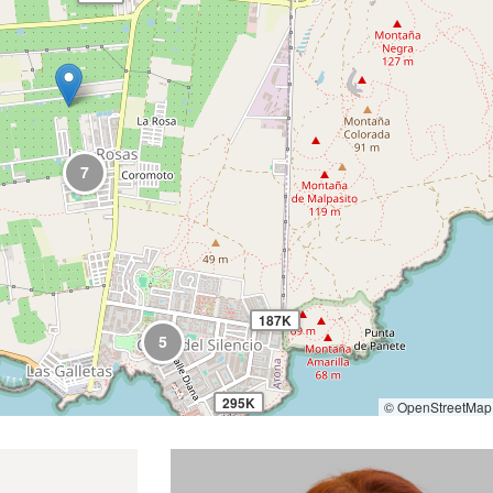
7
187K
5
295K
© OpenStreetMap 