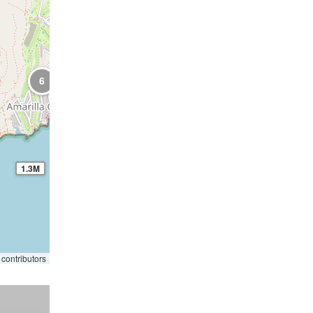
9
8
2
4
6
1.3M
contributors