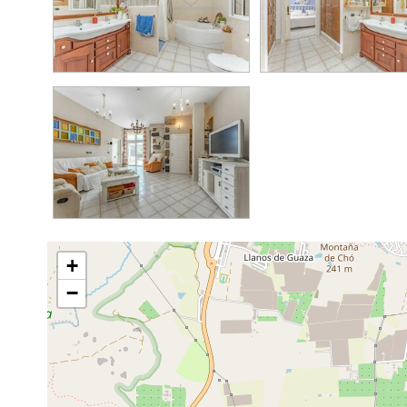
1.8M
325K
+
−