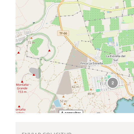
16
2
A consultar