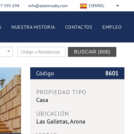
97 595 694
info@astenrealty.com
ESPAÑOL
ENGLISH
РУССКИЙ
S
NUESTRA HISTORIA
CONTACTOS
EMPLEO
FRANÇAIS
DEUTSCH
NEDERLANDS
BUSCAR
(606)
ITALIANO
POLSKI
Código
8601
PROPIEDAD TIPO
Casa
UBICACIÓN
Las Galletas, Arona