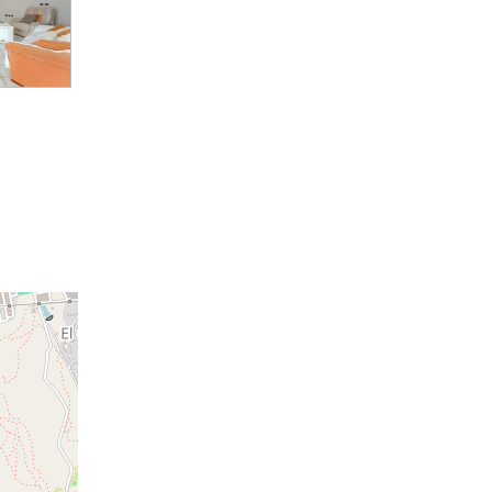
380K
108K
A consultar