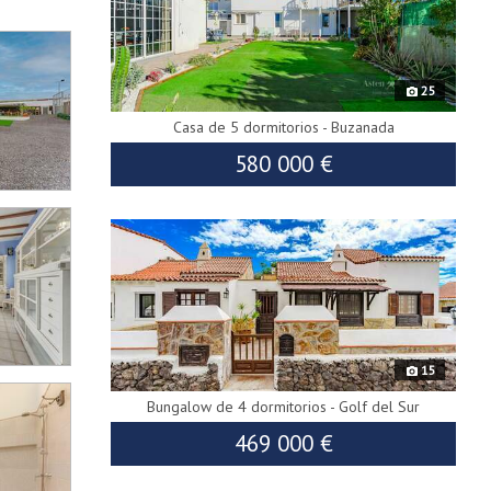
25
Casa de 5 dormitorios - Buzanada
580 000 €
9331
15
Bungalow de 4 dormitorios - Golf del Sur
469 000 €
9403
485 000 €