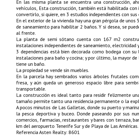
En las misma planta se encuentra una construcción, ah
vehículos, Esta construcción, también está habilitada con
convertirlo, si quiere, en 3 estudios independientes con su
En el exterior de la vivienda hay una gran pérgola de unos
de saneamiento para habilitar 2 baños. Y si desea, se pue
al frente.
La planta de semi sótano cuenta con 167 m2 construid
instalaciones independientes de saneamiento, electricidad 
3 dependencias está bien decorada como bodega con su 
instalaciones para baño y cocina; y por último, la mayor de
tiene un baño.
La propiedad se vende sin muebles.
En la parcela hay sembrados varios árboles frutales com
fresa, y aún queda un generoso espacio libre para sembr
transportable.
La construcción es ideal tanto para residir felizmente u
tamaño permite tanto una residencia permanente o la explo
A pocos minutos de Las Galletas, donde su puerto y marina
la pesca deportiva y buceo. Donde paseando por sus num
comercios, farmacias, restaurantes y bares con terraza, b
km del aeropuerto Tenerife Sur y de Playa de Las Américas.
Referencia Asten Realty: 8601