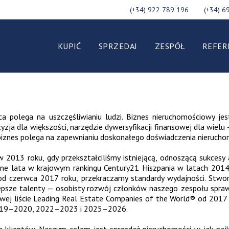
(+34) 922 789 196
(+34) 6
KUPIĆ
SPRZEDAJ
ZESPÓŁ
REFER
ca polega na uszczęśliwianiu ludzi. Biznes nieruchomościowy je
yzja dla większości, narzędzie dywersyfikacji finansowej dla wie
ój biznes polega na zapewnianiu doskonałego doświadczenia nieruc
w 2013 roku, gdy przekształciliśmy istniejącą, odnoszącą sukces
lejne lata w krajowym rankingu Century21 Hiszpania w latach 20
a od czerwca 2017 roku, przekraczamy standardy wydajności. Stwo
lepsze talenty — osobisty rozwój członków naszego zespołu sprawia,
owej liście Leading Real Estate Companies of the World® od 2017
 2019–2020, 2022–2023 i 2025–2026.