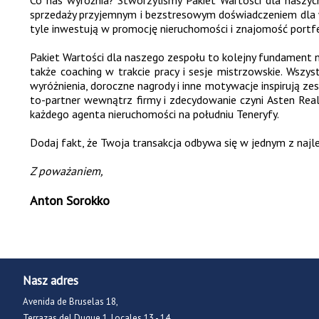
Co nas wyróżnia? Stworzyliśmy Pakiet Wartości dla naszyc
sprzedaży przyjemnym i bezstresowym doświadczeniem dla wsz
tyle inwestują w promocję nieruchomości i znajomość portfe
Pakiet Wartości dla naszego zespołu to kolejny fundament n
także coaching w trakcie pracy i sesje mistrzowskie. Wsz
wyróżnienia, doroczne nagrody i inne motywacje inspirują ze
to-partner wewnątrz firmy i zdecydowanie czyni Asten Real
każdego agenta nieruchomości na południu Teneryfy.
Dodaj fakt, że Twoja transakcja odbywa się w jednym z najlep
Z poważaniem,
Anton Sorokko
Nasz adres
Avenida de Bruselas 18,
Terrazas del Duque 1, Locales 13 - 14,