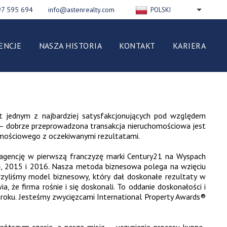
97 595 694
info@astenrealty.com
POLSKI
ENGLISH
РУССКИЙ
ENCJE
NASZA HISTORIA
KONTAKT
KARIERA
FRANÇAIS
DEUTSCH
ESPAÑOL
NEDERLANDS
st jednym z najbardziej satysfakcjonujących pod względem
ITALIANO
lu — dobrze przeprowadzona transakcja nieruchomościowa jest
homościowego z oczekiwanymi rezultatami.
y agencję w pierwszą franczyzę marki Century21 na Wyspach
14, 2015 i 2016. Nasza metoda biznesowa polega na wzięciu
rzyliśmy model biznesowy, który dał doskonałe rezultaty w
 że firma rośnie i się doskonali. To oddanie doskonałości i
 roku. Jesteśmy zwycięzcami International Property Awards®