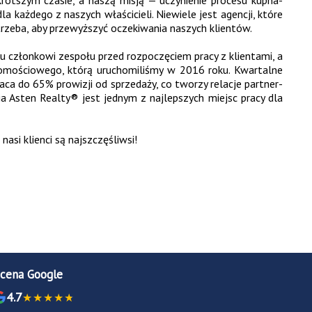
rótszym czasie, a naszą misją — uczynienie procesu kupna-
każdego z naszych właścicieli. Niewiele jest agencji, które
trzeba, aby przewyższyć oczekiwania naszych klientów.
 członkowi zespołu przed rozpoczęciem pracy z klientami, a
chomościowego, którą uruchomiliśmy w 2016 roku. Kwartalne
aca do 65% prowizji od sprzedaży, co tworzy relacje partner-
a Asten Realty® jest jednym z najlepszych miejsc pracy dla
asi klienci są najszczęśliwsi!
cena Google
4.7