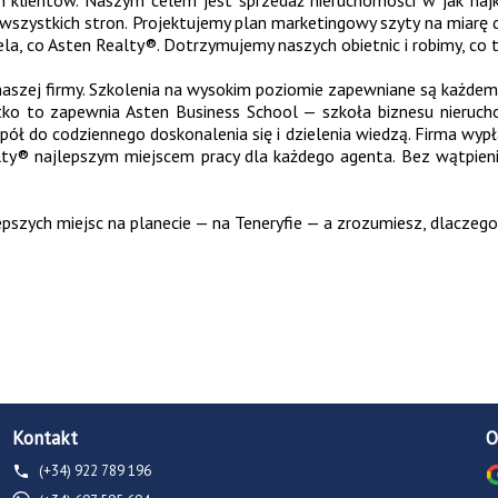
h klientów. Naszym celem jest sprzedaż nieruchomości w jak najk
ystkich stron. Projektujemy plan marketingowy szyty na miarę dla 
la, co Asten Realty®. Dotrzymujemy naszych obietnic i robimy, co 
aszej firmy. Szkolenia na wysokim poziomie zapewniane są każdemu
ystko to zapewnia Asten Business School — szkoła biznesu nieru
spół do codziennego doskonalenia się i dzielenia wiedzą. Firma wypł
ty® najlepszym miejscem pracy dla każdego agenta. Bez wątpieni
szych miejsc na planecie — na Teneryfie — a zrozumiesz, dlaczego n
Kontakt
O
(+34) 922 789 196