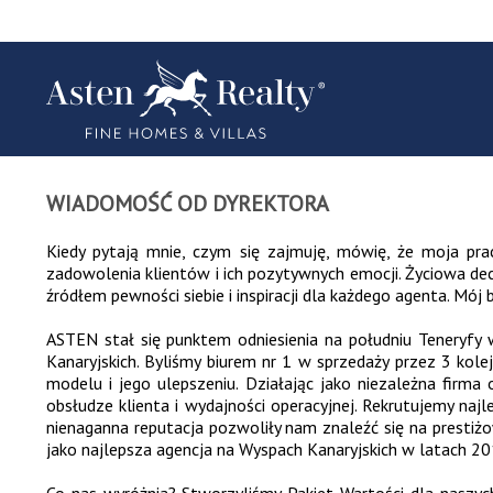
WIADOMOŚĆ OD DYREKTORA
Kiedy pytają mnie, czym się zajmuję, mówię, że moja pra
zadowolenia klientów i ich pozytywnych emocji. Życiowa dec
źródłem pewności siebie i inspiracji dla każdego agenta. M
ASTEN stał się punktem odniesienia na południu Teneryfy 
Kanaryjskich. Byliśmy biurem nr 1 w sprzedaży przez 3 ko
modelu i jego ulepszeniu. Działając jako niezależna firm
obsłudze klienta i wydajności operacyjnej. Rekrutujemy naj
nienaganna reputacja pozwoliły nam znaleźć się na prestiż
jako najlepsza agencja na Wyspach Kanaryjskich w latach