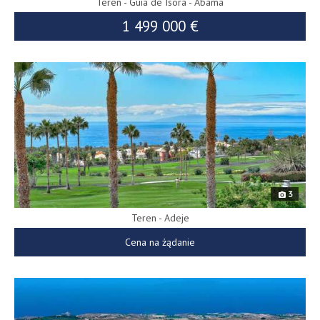
Teren - Guía de Isora - Abama
1 499 000 €
8371
3
Teren - Adeje
Cena na żądanie
8443