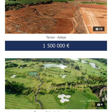
16
Teren - Adeje
1 500 000 €
7813
4