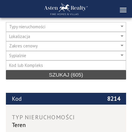
Typy nieruchomości
Lokalizacja
Zakres cenowy
Sypialnie
SZUKAJ
(605)
Kod
8214
TYP NIERUCHOMOŚCI
Teren