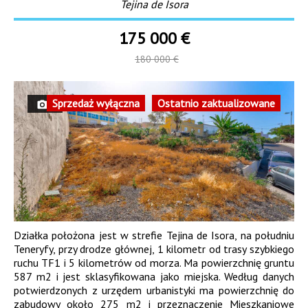
Tejina de Isora
175 000 €
180 000 €
4
Sprzedaż wyłączna
Ostatnio zaktualizowane
Działka położona jest w strefie Tejina de Isora, na południu
Teneryfy, przy drodze głównej, 1 kilometr od trasy szybkiego
ruchu TF1 i 5 kilometrów od morza. Ma powierzchnię gruntu
587 m2 i jest sklasyfikowana jako miejska. Według danych
potwierdzonych z urzędem urbanistyki ma powierzchnię do
zabudowy około 275 m2 i przeznaczenie Mieszkaniowe