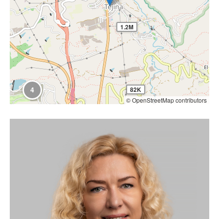
1.2M
4
82K
© OpenStreetMap contributors