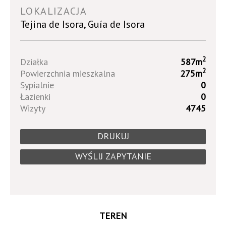
LOKALIZACJA
Tejina de Isora, Guía de Isora
2
Działka
587m
2
Powierzchnia mieszkalna
275m
Sypialnie
0
Łazienki
0
Wizyty
4745
DRUKUJ
WYŚLIJ ZAPYTANIE
TEREN