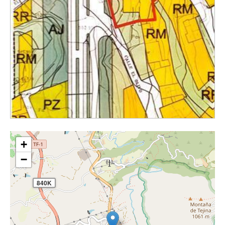
+
−
840K