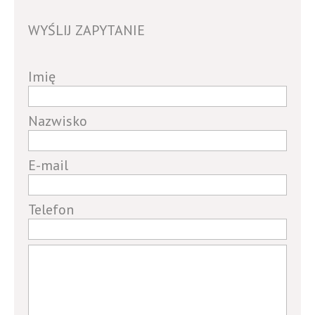
WYŚLIJ ZAPYTANIE
If
Imię
you
are
Nazwisko
a
human,
E-mail
ignore
this
field
Telefon