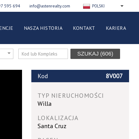
97 595 694
info@astenrealty.com
POLSKI
ENGLISH
РУССКИЙ
ENCJE
NASZA HISTORIA
KONTAKT
KARIERA
FRANÇAIS
DEUTSCH
ESPAÑOL
SZUKAJ
(606)
NEDERLANDS
ITALIANO
Kod
8V007
TYP NIERUCHOMOŚCI
Willa
LOKALIZACJA
Santa Cruz