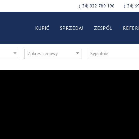
(+34) 922 789 196
(+34) 6
KUPIĆ
SPRZEDAJ
ZESPÓŁ
REFER
Zakres cenowy
Sypialnie