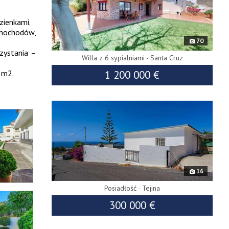
zienkami.
amochodów,
70
zystania –
Willa z 6 sypialniami - Santa Cruz
1 200 000 €
 m2.
8901
Sprzedaż
wyłączna
16
Posiadłość - Tejina
300 000 €
9070