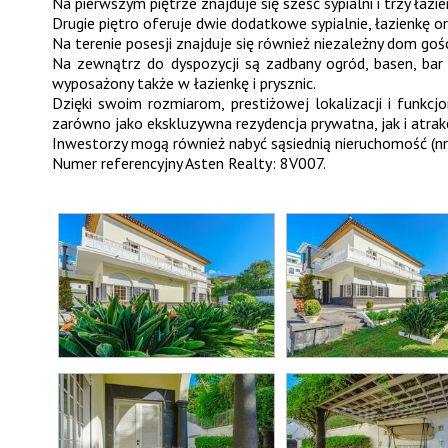
Na pierwszym piętrze znajduje się sześć sypialni i trzy łazi
Drugie piętro oferuje dwie dodatkowe sypialnie, łazienkę 
Na terenie posesji znajduje się również niezależny dom goś
Na zewnątrz do dyspozycji są zadbany ogród, basen, bar 
wyposażony także w łazienkę i prysznic.
Dzięki swoim rozmiarom, prestiżowej lokalizacji i funk
zarówno jako ekskluzywna rezydencja prywatna, jak i atrak
Inwestorzy mogą również nabyć sąsiednią nieruchomość (nr
Numer referencyjny Asten Realty: 8V007.