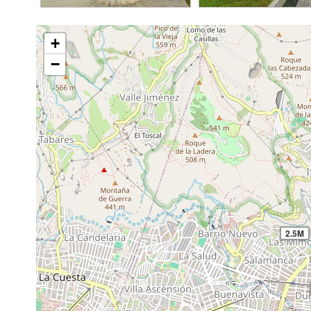
+
−
2.5M