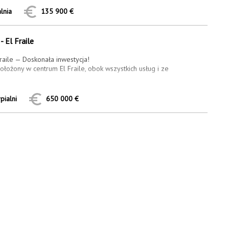
lnia
135 900 €
- El Fraile
aile — Doskonała inwestycja!
łożony w centrum El Fraile, obok wszystkich usług i ze
 na...
pialni
650 000 €