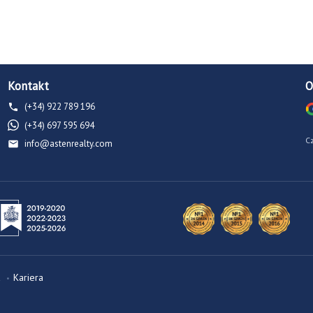
Kontakt
O
(+34) 922 789 196
(+34) 697 595 694
C
info@astenrealty.com
Kariera