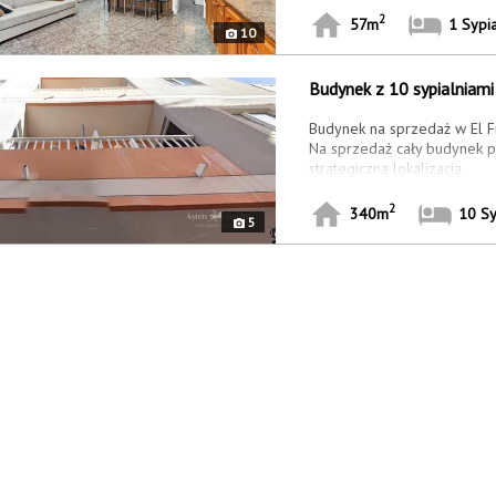
Pralnia w patio.
2
57m
1 Sypia
10
Budynek...
Budynek z 10 sypialniami 
Budynek na sprzedaż w El Fr
Na sprzedaż cały budynek po
strategiczną lokalizacją.
Nieruchomość rozłożona jest
2
340m
10 Sy
5