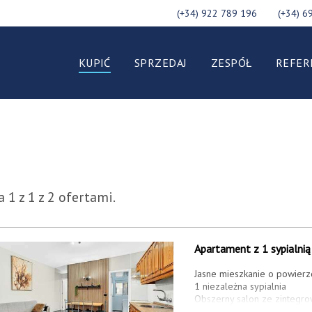
(+34) 922 789 196
(+34) 6
KUPIĆ
SPRZEDAJ
ZESPÓŁ
REFER
 1 z 1 z 2 ofertami.
Apartament z 1 sypialnią 
Jasne mieszkanie o powierz
1 niezależna sypialnia
Obszerny salon ze zintegr
Pełna łazienka