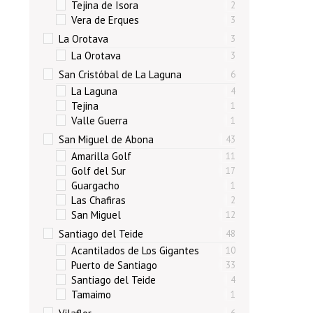
Tejina de Isora
2
Vera de Erques
3
La Orotava
3
La Orotava
3
San Cristóbal de La Laguna
6
La Laguna
4
Tejina
1
Valle Guerra
1
San Miguel de Abona
43
Amarilla Golf
11
Golf del Sur
17
Guargacho
1
Las Chafiras
2
San Miguel
12
Santiago del Teide
48
Acantilados de Los Gigantes
10
Puerto de Santiago
33
Santiago del Teide
4
Tamaimo
1