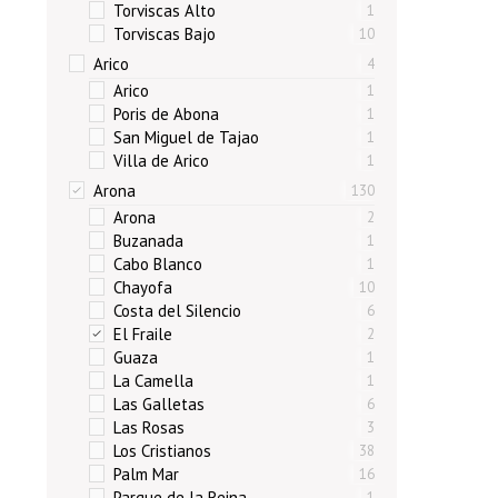
Torviscas Alto
1
Torviscas Bajo
10
Arico
4
Arico
1
Poris de Abona
1
San Miguel de Tajao
1
Villa de Arico
1
Arona
130
Arona
2
Buzanada
1
Cabo Blanco
1
Chayofa
10
Costa del Silencio
6
El Fraile
2
Guaza
1
La Camella
1
Las Galletas
6
Las Rosas
3
Los Cristianos
38
Palm Mar
16
Parque de la Reina
1