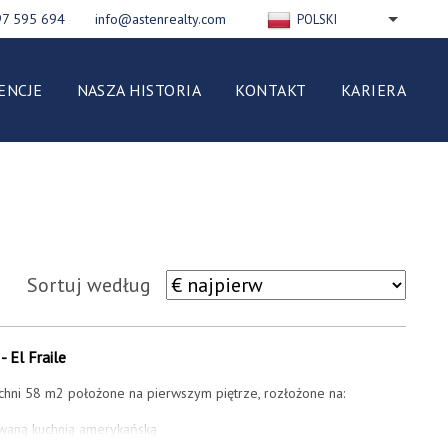
97 595 694
info@astenrealty.com
POLSKI
ENGLISH
РУССКИЙ
ENCJE
NASZA HISTORIA
KONTAKT
KARIERA
FRANÇAIS
DEUTSCH
ESPAÑOL
NEDERLANDS
ITALIANO
Sortuj według
- El Fraile
chni 58 m2 położone na pierwszym piętrze, rozłożone na:
owaną kuchnią amerykańską