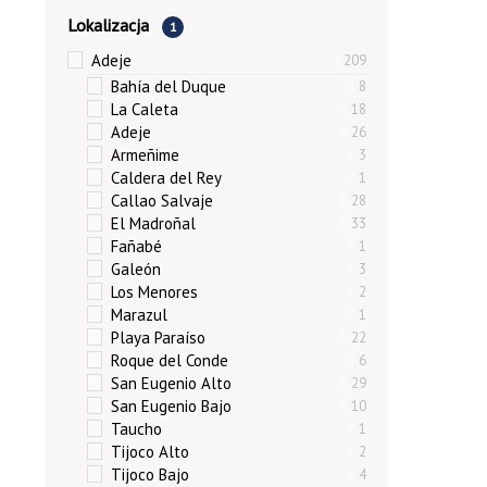
Lokalizacja
1
Adeje
209
Bahía del Duque
8
La Caleta
18
Adeje
26
Armeñime
3
Caldera del Rey
1
Callao Salvaje
28
El Madroñal
33
Fañabé
1
Galeón
3
Los Menores
2
Marazul
1
Playa Paraíso
22
Roque del Conde
6
San Eugenio Alto
29
San Eugenio Bajo
10
Taucho
1
Tijoco Alto
2
Tijoco Bajo
4