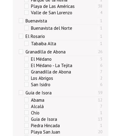
Playa de Las Américas
38
Valle de San Lorenzo
4
Buenavista
1
Buenavista del Norte
1
El Rosario
1
Tabaiba Alta
1
Granadilla de Abona
26
El Médano
5
El Médano - La Tejita
6
Granadilla de Abona
7
Los Abrigos
2
San Isidro
6
Guía de Isora
59
Abama
12
Alcalá
7
Chío
1
Guía de Isora
13
Piedra Hincada
1
Playa San Juan
20