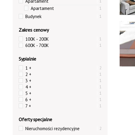
Apartament
1
Apartament
1
Budynek
1
9661
Zakres cenowy
100K - 200K
1
600K - 700K
1
Sypialnie
1 +
2
2 +
1
3 +
1
4 +
1
5 +
1
6 +
1
7 +
1
Oferty specjalne
Nieruchomości rezydencyjne
2