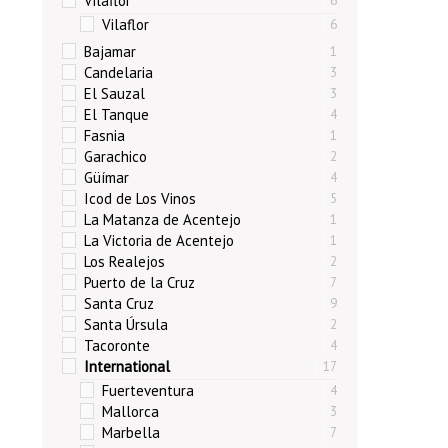
Vilaflor
6
Vilaflor
6
Bajamar
1
Candelaria
3
El Sauzal
3
El Tanque
4
Fasnia
1
Garachico
2
Güímar
4
Icod de Los Vinos
5
La Matanza de Acentejo
1
La Victoria de Acentejo
1
Los Realejos
2
Puerto de la Cruz
7
Santa Cruz
9
Santa Úrsula
2
Tacoronte
4
International
17
Fuerteventura
4
Mallorca
3
Marbella
7