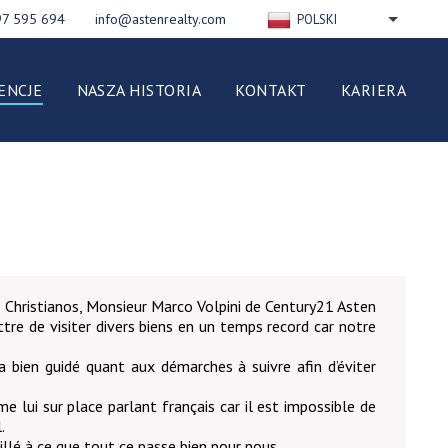
97 595 694
info@astenrealty.com
POLSKI
ENGLISH
РУССКИЙ
ENCJE
NASZA HISTORIA
KONTAKT
KARIERA
FRANÇAIS
DEUTSCH
ESPAÑOL
NEDERLANDS
ITALIANO
 Christianos, Monsieur Marco Volpini de Century21 Asten
tre de visiter divers biens en un temps record car notre
a bien guidé quant aux démarches à suivre afin d’éviter
e lui sur place parlant français car il est impossible de
.
illé à ce que tout ce passe bien pour nous.