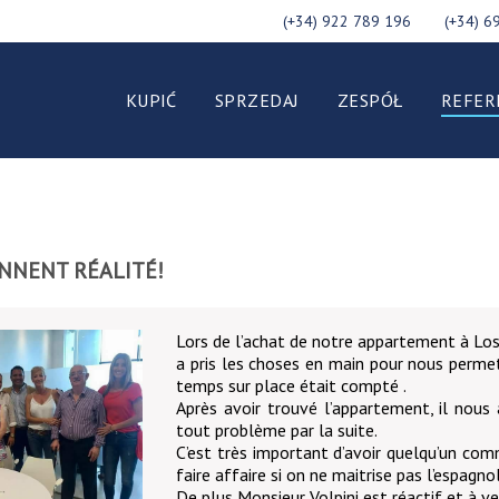
(+34) 922 789 196
(+34) 6
KUPIĆ
SPRZEDAJ
ZESPÓŁ
REFER
ENNENT RÉALITÉ!
Lors de l’achat de notre appartement à Los
a pris les choses en main pour nous permet
temps sur place était compté .
Après avoir trouvé l’appartement, il nous 
tout problème par la suite.
C’est très important d’avoir quelqu’un comm
faire affaire si on ne maitrise pas l’espagnol
De plus Monsieur Volpini est réactif et à ve