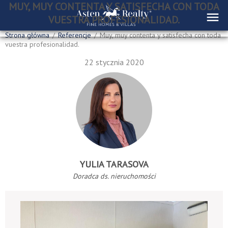
MUY, MUY CONTENTA Y SATISFECHA CON TODA
VUESTRA PROFESIONALIDAD.
Strona główna
/
Referencje
/
Muy, muy contenta y satisfecha con toda
vuestra profesionalidad.
22 stycznia 2020
YULIA TARASOVA
Doradca ds. nieruchomości