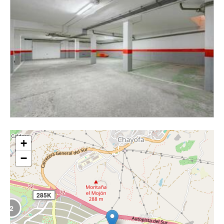
+
−
285K
2