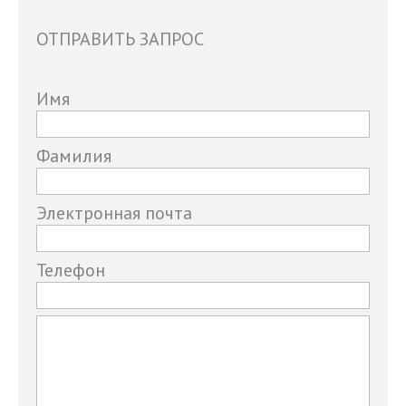
ОТПРАВИТЬ ЗАПРОС
If
Имя
you
are
Фамилия
a
human,
Электронная почта
ignore
this
field
Телефон