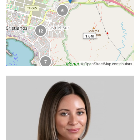
6
12
1.8M
7
© OpenStreetMap contributors