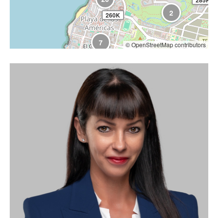
285K
2
260K
7
© OpenStreetMap contributors