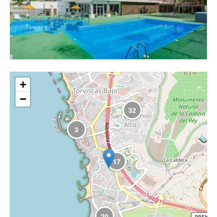
+
−
32
3
17
20