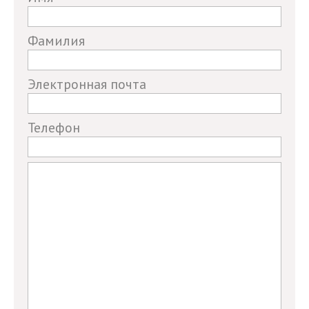
you
are
Фамилия
a
human,
Электронная почта
ignore
this
field
Телефон