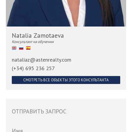
Natalia Zamotaeva
Консультант на обучении
nataliaz@astenrealty.com
(+34) 695 236 257
СМОТРЕТЬ ВСЕ ОБЪЕКТЫ ЭТОГО КОНСУЛЬТАНТА
ОТПРАВИТЬ ЗАПРОС
If
Имя