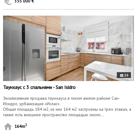
355 000 €
9844
е
26
Таунхаус с 3 спальнями - San Isidro
Эксклюзивная продажа таунхауса в тихом жилом районе Сан-
Исидро, урбанизация «Ислас».
Общая площадь 184 м2, из них 164 м2 застроены на трех этажах, а
также есть внешнее пространство площадью около...
2
164m