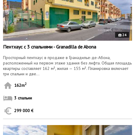
24
Пентхауc с 3 спальнями - Granadilla de Abona
Просторный пентхаус в продаже в Гранадилье-де-Абона,
расположенный на первом этаже здания без лифта. Общая площадь
квартиры составляет 162 м², жилая — 155 м². Планировка включает
три спальни и две...
2
162m
3 спальни
299 000 €
10141