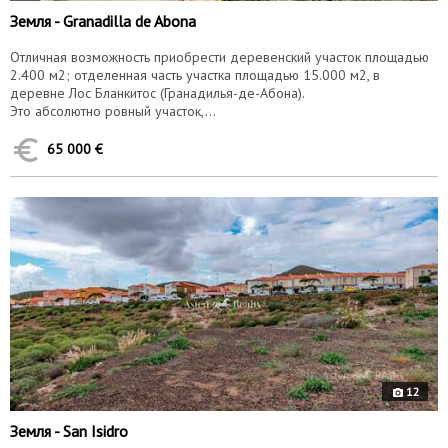
Земля - Granadilla de Abona
Отличная возможность приобрести деревенский участок площадью
2.400 м2; отделенная часть участка площадью 15.000 м2, в
деревне Лос Бланкитос (Гранадилья-де-Абона).
Это абсолютно ровный участок,...
65 000 €
9853
е
12
Земля - San Isidro