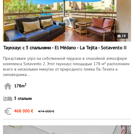
28
Таунхаус с 3 спальнями - El Médano - La Tejita - Sotavento II
Представьте утро на собственной террасе в спокойной атмосфере
комплекса Sotavento 2. Этот таунхаус площадью 178 м² расположен
всего в нескольких минутах от природного пляжа Ла-Техита и
заповедника...
2
178m
3 спальни
468 000 €
474 000 €
10156