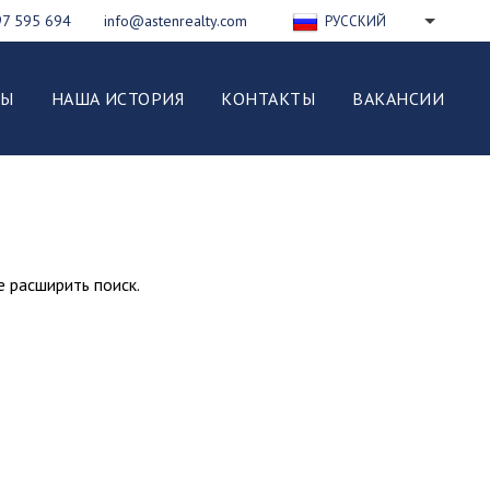
97 595 694
info@astenrealty.com
РУССКИЙ
ENGLISH
FRANÇAIS
ВЫ
НАША ИСТОРИЯ
КОНТАКТЫ
ВАКАНСИИ
DEUTSCH
ESPAÑOL
NEDERLANDS
ITALIANO
POLSKI
е расширить поиск.