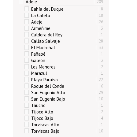
Adeje
209
Bahía del Duque
8
La Caleta
18
Adeje
26
Armeñime
3
Caldera del Rey
1
Callao Salvaje
28
El Madroñal
33
Fañabé
1
Galeón
3
Los Menores
2
Marazul
1
Playa Paraíso
22
Roque del Conde
6
San Eugenio Alto
29
San Eugenio Bajo
10
Taucho
1
Tijoco Alto
2
Tijoco Bajo
4
Torviscas Alto
1
Torviscas Bajo
10