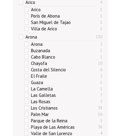
Arico
4
Arico
1
Poris de Abona
1
San Miguel de Tajao
1
Villa de Arico
1
Arona
130
Arona
2
Buzanada
1
Cabo Blanco
1
Chayofa
10
Costa del Silencio
6
El Fraile
2
Guaza
1
La Camella
1
Las Galletas
7
Las Rosas
2
Los Cristianos
38
Palm Mar
16
Parque de la Reina
1
Playa de Las Américas
38
Valle de San Lorenzo
4