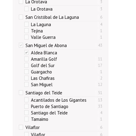
La Orotava
3
La Orotava
3
San Cristóbal de La Laguna
6
La Laguna
4
Tejina
1
Valle Guerra
1
San Miguel de Abona
43
Aldea Blanca
Amarilla Golf
11
Golf del Sur
17
Guargacho
1
Las Chafiras
2
San Miguel
12
Santiago del Teide
51
Acantilados de Los Gigantes
13
Puerto de Santiago
33
Santiago del Teide
4
Tamaimo
1
Vilaflor
6
Vilaflor
6