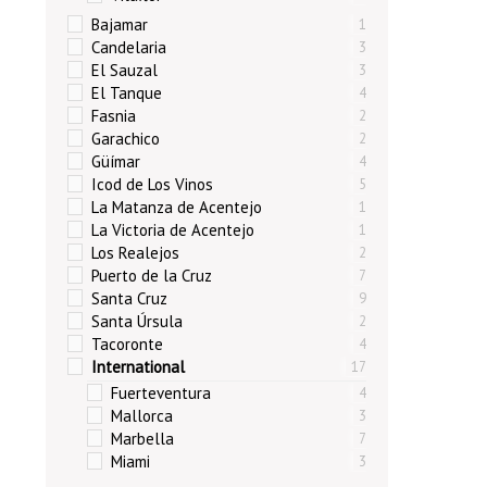
Bajamar
1
Candelaria
3
El Sauzal
3
El Tanque
4
Fasnia
2
Garachico
2
Güímar
4
Icod de Los Vinos
5
La Matanza de Acentejo
1
La Victoria de Acentejo
1
Los Realejos
2
Puerto de la Cruz
7
Santa Cruz
9
Santa Úrsula
2
Tacoronte
4
International
17
Fuerteventura
4
Mallorca
3
Marbella
7
Miami
3