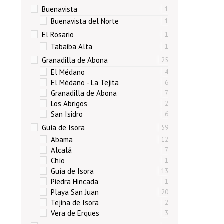
Buenavista
1
Buenavista del Norte
1
El Rosario
1
Tabaiba Alta
1
Granadilla de Abona
25
El Médano
4
El Médano - La Tejita
6
Granadilla de Abona
7
Los Abrigos
2
San Isidro
6
Guía de Isora
59
Abama
12
Alcalá
7
Chío
1
Guía de Isora
13
Piedra Hincada
1
Playa San Juan
20
Tejina de Isora
2
Vera de Erques
3