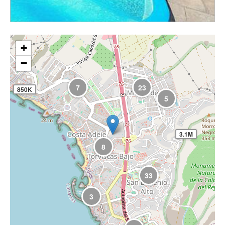
+
−
7
23
850K
5
3.1M
8
33
3