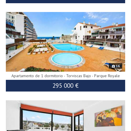
9968
iva
16
Apartamento de 1 dormitorio - Torviscas Bajo - Parque Royale
295 000 €
9980