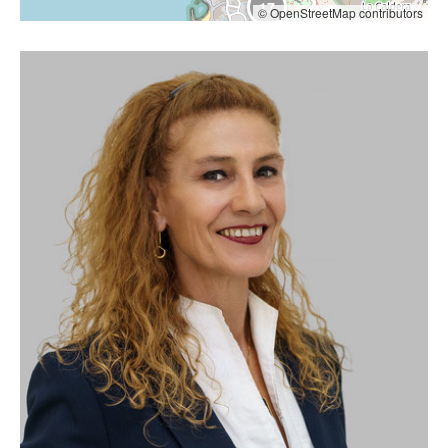
17
© OpenStreetMap contributors