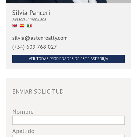
Silvia Panceri
Asesora Inmobiliaria
silvia@astenrealty.com
(+34) 609 768 027
VER TODAS PROPIEDADES DE ESTE ASESOR/A
ENVIAR SOLICITUD
If
Nombre
you
are
Apellido
a