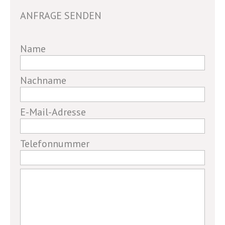
ANFRAGE SENDEN
If
Name
you
are
Nachname
a
human,
E-Mail-Adresse
ignore
this
field
Telefonnummer