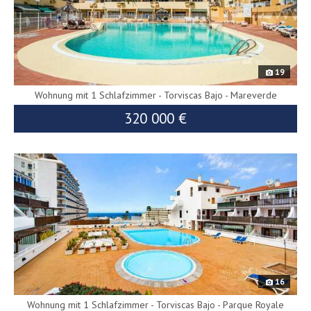
19
Wohnung mit 1 Schlafzimmer - Torviscas Bajo - Mareverde
320 000 €
9968
siv
uf
16
Wohnung mit 1 Schlafzimmer - Torviscas Bajo - Parque Royale