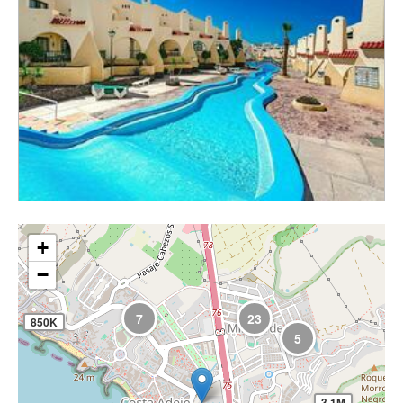
+
−
7
23
850K
5
3.1M