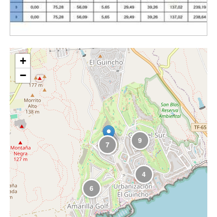
+
−
9
7
4
6