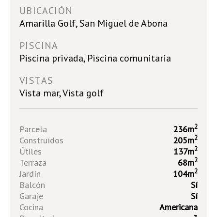
UBICACIÓN
Amarilla Golf, San Miguel de Abona
PISCINA
Piscina privada, Piscina comunitaria
VISTAS
Vista mar, Vista golf
2
Parcela
236m
2
Construídos
205m
2
Útiles
137m
2
Terraza
68m
2
Jardín
104m
Balcón
Sí
Garaje
Sí
Cocina
Americana