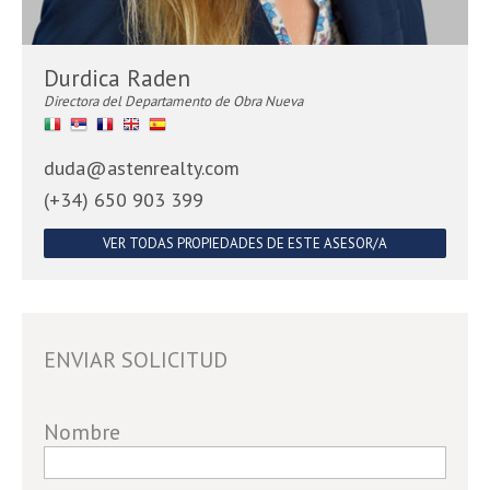
Durdica Raden
Directora del Departamento de Obra Nueva
duda@astenrealty.com
(+34) 650 903 399
VER TODAS PROPIEDADES DE ESTE ASESOR/A
ENVIAR SOLICITUD
If
Nombre
you
are