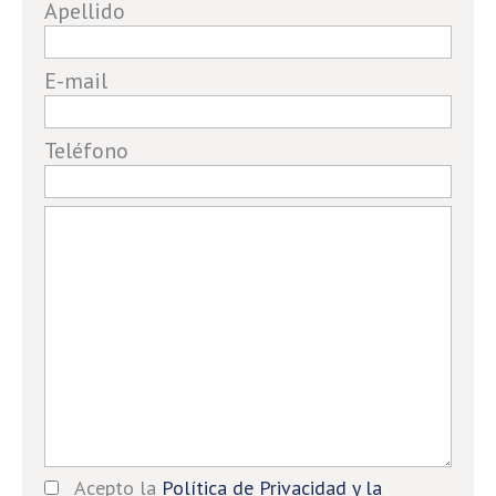
Apellido
a
human,
E-mail
ignore
this
field
Teléfono
Acepto la
Política de Privacidad y la