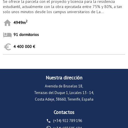
Se ofrece la parcela con el proyecto y licencia para la residencia
estudiantil, actualmente con la obra ejecutada entre 75% y 80%, a tan
solo unos minutos desde los campus universitarios de La...
2
4949m
91 dormitorios
4 400 000 €
Nuestra dirección
Avenida de Bruselas 18,
Terrazas del Duque 1, Locales 13 - 14,
Costa Adeje, 38660, Tenerife, España
Contactos
(+34) 922 789 196