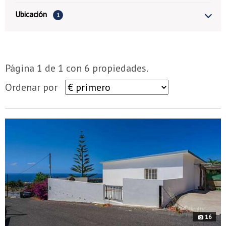
Ubicación
1
Página 1 de 1 con 6 propiedades.
Ordenar por
8901
a
16