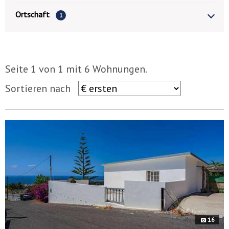
Ortschaft
1
Seite 1 von 1 mit 6 Wohnungen.
Sortieren nach
8901
v
16