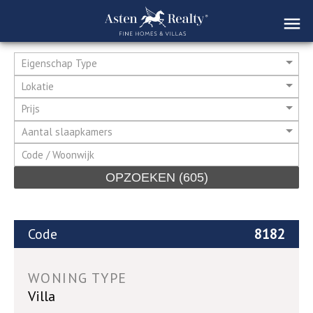
Eigenschap Type
Lokatie
Prijs
Aantal slaapkamers
OPZOEKEN
(605)
Code
8182
WONING TYPE
Villa