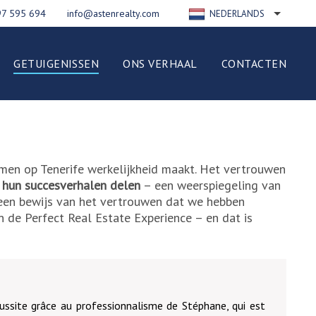
97 595 694
info@astenrealty.com
NEDERLANDS
ENGLISH
РУССКИЙ
GETUIGENISSEN
ONS VERHAAL
CONTACTEN
FRANÇAIS
DEUTSCH
ESPAÑOL
ITALIANO
POLSKI
omen op Tenerife werkelijkheid maakt. Het vertrouwen
 hun succesverhalen delen
– een weerspiegeling van
 een bewijs van het vertrouwen dat we hebben
 de Perfect Real Estate Experience – en dat is
ussite grâce au professionnalisme de Stéphane, qui est