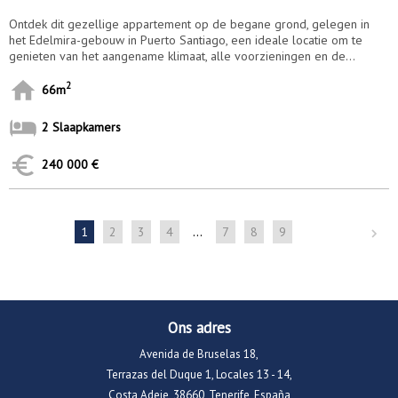
Ontdek dit gezellige appartement op de begane grond, gelegen in
het Edelmira-gebouw in Puerto Santiago, een ideale locatie om te
genieten van het aangename klimaat, alle voorzieningen en de...
2
66m
2 Slaapkamers
240 000 €
...
1
2
3
4
7
8
9
Ons adres
Avenida de Bruselas 18,
Terrazas del Duque 1, Locales 13 - 14,
Costa Adeje, 38660, Tenerife, España