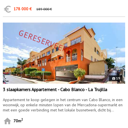
178 000 €
189 000 €
9979
GERESERVEERD
f
19
3 slaapkamers Appartement - Cabo Blanco - La Trujilla
Appartement te koop gelegen in het centrum van Cabo Blanco, in een
woonwijk, op enkele minuten lopen van de Mercadona-supermarkt en
met een goede verbinding met het lokale busnetwerk, dicht bij...
2
70m