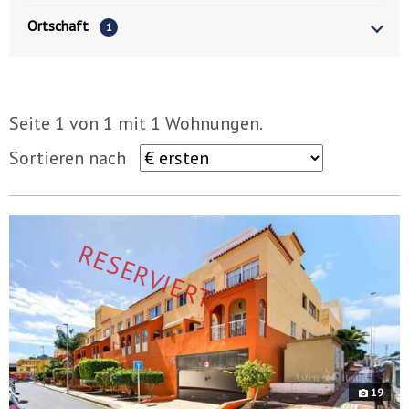
Ortschaft
1
Seite 1 von 1 mit 1 Wohnungen.
Sortieren nach
9979
v
RESERVIERT
19