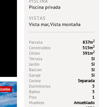
PISCINA
Piscina privada
VISTAS
Vista mar, Vista montaña
2
Parcela
837m
2
Construídos
515m
2
Útiles
391m
Terraza
Sí
Jardín
Sí
Balcón
Sí
Garaje
Sí
Cocina
Separada
Dormitorios
5
lizadas
Baños
5
Piso
1
Muebles
Amueblado