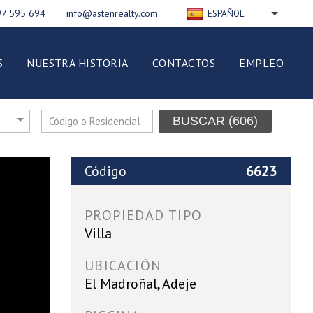
97 595 694
info@astenrealty.com
ESPAÑOL
ENGLISH
РУССКИЙ
S
NUESTRA HISTORIA
CONTACTOS
EMPLEO
FRANÇAIS
DEUTSCH
NEDERLANDS
BUSCAR
(606)
ITALIANO
POLSKI
Código
6623
PROPIEDAD TIPO
Villa
UBICACIÓN
El Madroñal, Adeje