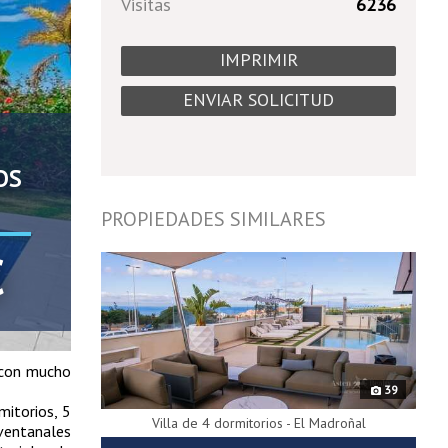
Visitas
6236
IMPRIMIR
ENVIAR SOLICITUD
OS
PROPIEDADES SIMILARES
9738
€
a con mucho
39
mitorios, 5
Villa de 4 dormitorios - El Madroñal
 ventanales