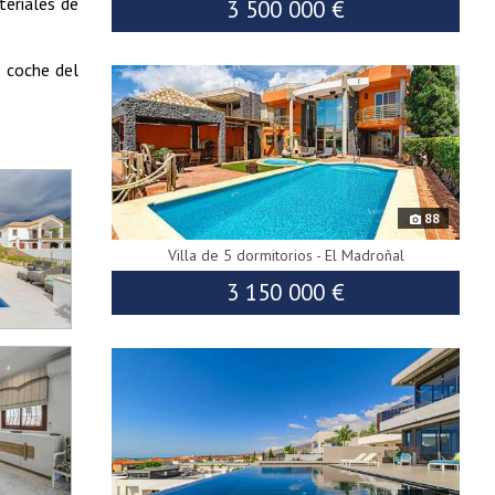
teriales de
3 500 000 €
7323
n coche del
88
Villa de 5 dormitorios - El Madroñal
3 150 000 €
9789