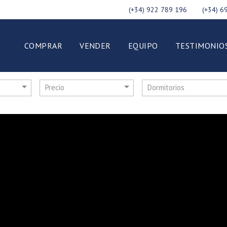
(+34) 922 789 196
(+34) 6
COMPRAR
VENDER
EQUIPO
TESTIMONIO
Precio
Dormitorios