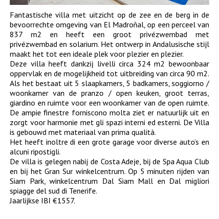
Fantastische villa met uitzicht op de zee en de berg in de
bevoorrechte omgeving van El Madroñal, op een perceel van
837 m2 en heeft een groot privézwembad met
privézwembad en solarium. Het ontwerp in Andalusische stijl
maakt het tot een ideale plek voor plezier en plezier.
Deze villa heeft dankzij livelli circa 324 m2 bewoonbaar
oppervlak en de mogelijkheid tot uitbreiding van circa 90 m2.
Als het bestaat uit 5 slaapkamers, 5 badkamers, soggiorno /
woonkamer van de pranzo / open keuken, groot terras,
giardino en ruimte voor een woonkamer van de open ruimte.
De ampie finestre forniscono molta ziet er natuurlijk uit en
zorgt voor harmonie met gli spazi interni ed esterni. De Villa
is gebouwd met materiaal van prima qualità.
Het heeft inoltre di een grote garage voor diverse auto’s en
alcuni ripostigli.
De villa is gelegen nabij de Costa Adeje, bij de Spa Aqua Club
en bij het Gran Sur winkelcentrum. Op 5 minuten rijden van
Siam Park, winkelcentrum Dal Siam Mall en Dal migliori
spiagge del sud di Tenerife.
Jaarlijkse IBI €1557.