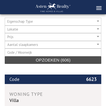
Eigenschap Type
Lokatie
Prijs
Aantal slaapkamers
OPZOEKEN
(606)
Code
6623
WONING TYPE
Villa