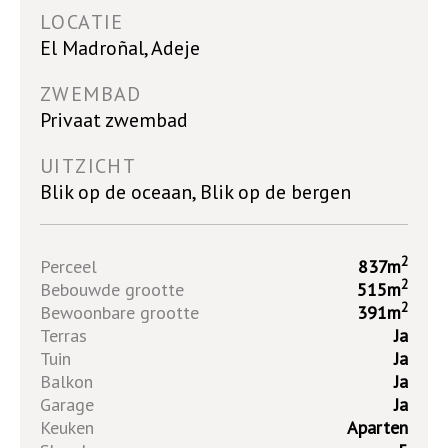
LOCATIE
El Madroñal, Adeje
ZWEMBAD
Privaat zwembad
UITZICHT
Blik op de oceaan, Blik op de bergen
2
Perceel
837m
2
Bebouwde grootte
515m
2
Bewoonbare grootte
391m
Terras
Ja
Tuin
Ja
Balkon
Ja
Garage
Ja
Keuken
Aparten