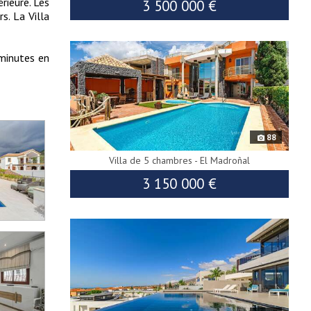
rieure. Les
3 500 000 €
s. La Villa
7323
 minutes en
88
Villa de 5 chambres - El Madroñal
3 150 000 €
9789