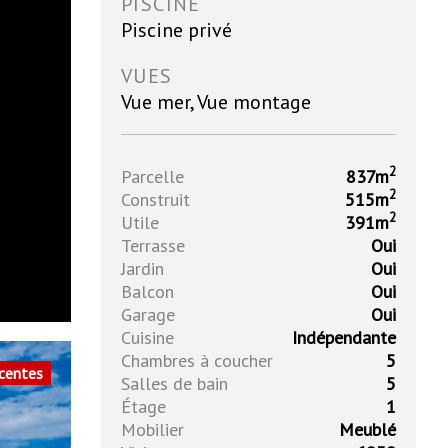
PISCINE
Piscine privé
VUES
Vue mer, Vue montage
2
Parcelle
837m
2
Construit
515m
2
Utile
391m
Terrasse
Oui
Jardin
Oui
Balcon
Oui
Garage
Oui
Cuisine
Indépendante
Chambres à coucher
5
écentes
Salles de bain
5
Étage
1
Mobilier
Meublé