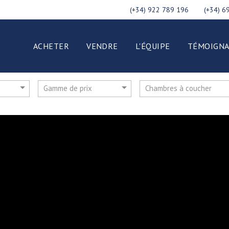
(+34) 922 789 196
(+34) 6
ACHETER
VENDRE
L'ÉQUIPE
TÉMOIGNA
Gamme de prix
Chambres à coucher