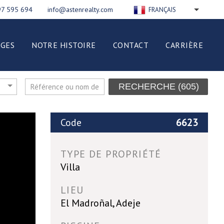
97 595 694
info@astenrealty.com
FRANÇAIS
ENGLISH
РУССКИЙ
GES
NOTRE HISTOIRE
CONTACT
CARRIÈRE
DEUTSCH
ESPAÑOL
NEDERLANDS
RECHERCHE
(605)
ITALIANO
POLSKI
Code
6623
TYPE DE PROPRIÉTÉ
Villa
LIEU
El Madroñal, Adeje