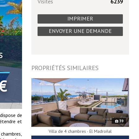
Visites
6239
IMPRIMER
ENVOYER UNE DEMANDE
S
PROPRIÉTÉS SIMILAIRES
9738
€
 dispose de
détendre et
39
Villa de 4 chambres - El Madroñal
5 chambres,