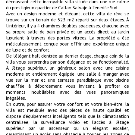
découvrant cette incroyable villa située dans une rue calme
du prestigieux quartier de Callao Salvaje à Tenerife Sud.
Avec un design moderne et élégant, cette villa de rêve se
trouve sur un terrain de 523 m2 réparti sur deux étages. À
l’intérieur, il y a 4 chambres doubles spacieuses, chacune avec
sa propre salle de bain privée et un accès direct au jardin
luxuriant à travers des portes vitrées. La propriété a été
méticuleusement conçue pour offrir une expérience unique
de luxe et de confort.
De l’élégant hall d’entrée au dernier étage, chaque coin de la
villa vous surprendra par son élégance et sa fonctionnalité.
À l’étage supérieur, un généreux salon avec une cuisine
moderne et entièrement équipée, une salle à manger avec
vue sur la mer et une terrasse paradisiaque avec piscine
chauffée à débordement vous invitent à profiter de
moments inoubliables avec des vues panoramiques
inégalées.
En outre, pour assurer votre confort et votre bien-être, la
villa est meublée avec des pièces de haute qualité et
dispose d’équipements intelligents tels que la climatisation
centralisée, la surveillance vidéo et l’accès à l’étage
supérieur par un ascenseur ou un élégant escalier,
garantissant un accès sans obstacle à toutes les zones de