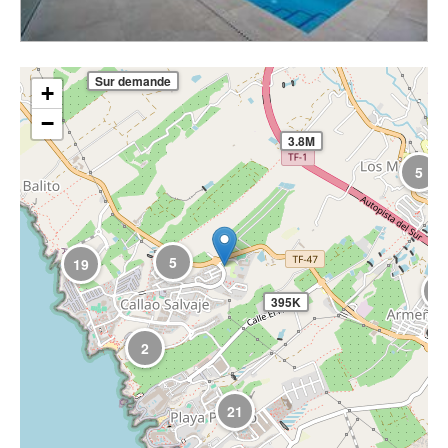
Sur demande
+
−
3.8M
5
5
19
3
395K
2
21