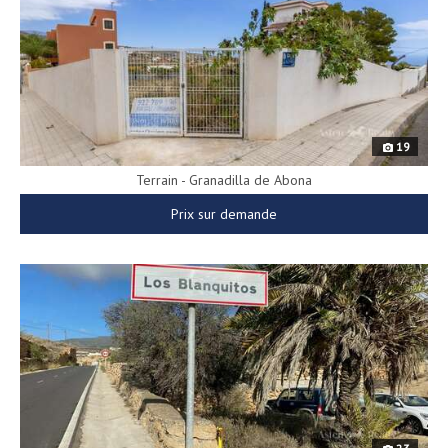
19
Terrain - Granadilla de Abona
Prix sur demande
9118
ité