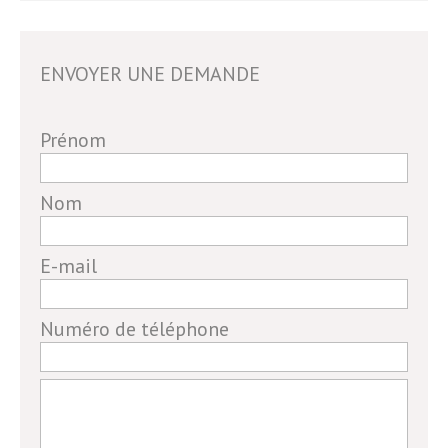
ENVOYER UNE DEMANDE
If
Prénom
you
are
Nom
a
human,
E-mail
ignore
this
field
Numéro de téléphone