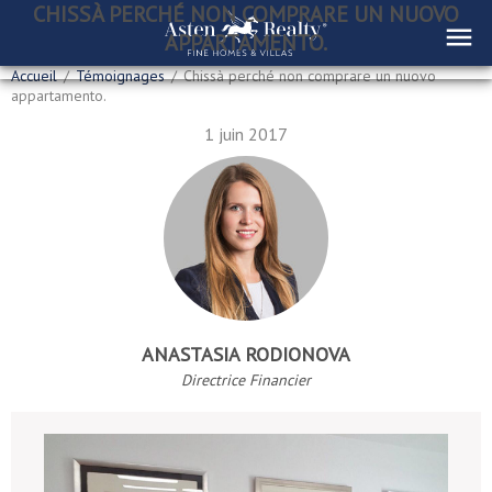
CHISSÀ PERCHÉ NON COMPRARE UN NUOVO
APPARTAMENTO.
Accueil
/
Témoignages
/
Chissà perché non comprare un nuovo
appartamento.
1 juin 2017
ANASTASIA RODIONOVA
Directrice Financier