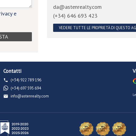
da@astenrealty.com
rivacy e
(+34) 646 693 423
VEDERE TUTTE LE PROPRIETÀ DI QUESTO A
Contatti
V
(+34) 922 789 196
(+34) 697 595 694
L
info@astenrealty.com