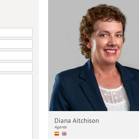
8M
2
5
2
Diana Aitchison
Agente