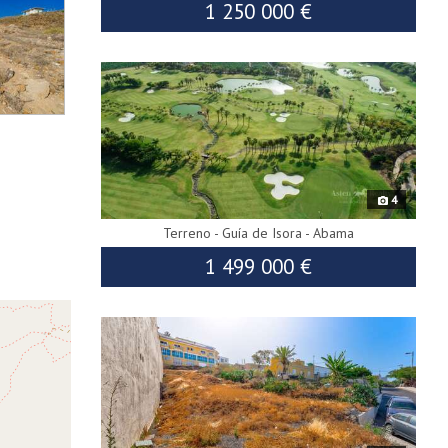
1 250 000 €
7813
4
Terreno - Guía de Isora - Abama
1 499 000 €
8214
In
esclusiva