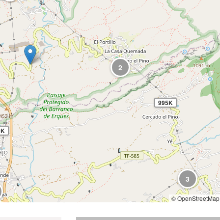
2
995K
0K
3
© OpenStreetMap 