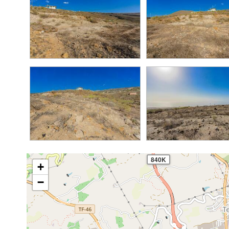
2
840K
+
−