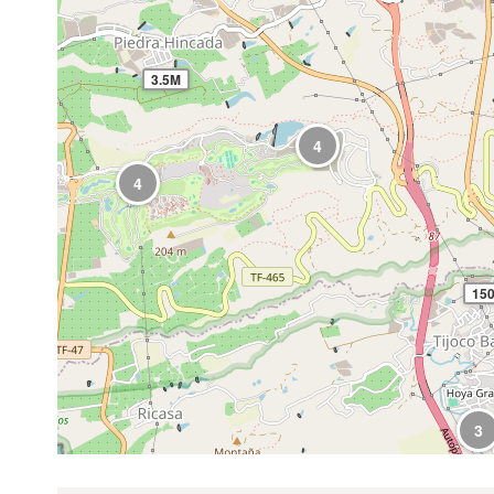
3.5M
4
4
15
3
1.5M