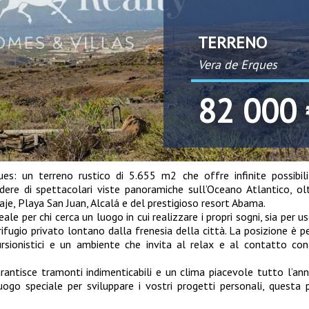
TERRENO
Vera de Erques
82 000 
ues: un terreno rustico di 5.655 m2 che offre infinite possibil
dere di spettacolari viste panoramiche sull’Oceano Atlantico, ol
aje, Playa San Juan, Alcalá e del prestigioso resort Abama.
le per chi cerca un luogo in cui realizzare i propri sogni, sia per u
rifugio privato lontano dalla frenesia della città. La posizione è p
cursionistici e un ambiente che invita al relax e al contatto co
antisce tramonti indimenticabili e un clima piacevole tutto l’ann
ogo speciale per sviluppare i vostri progetti personali, questa 