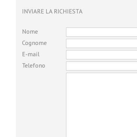
Su richiesta
INVIARE LA RICHIESTA
3.
2
If you
Nome
are a
Cognome
human,
E-mail
ignore
this
6
19
Telefono
field