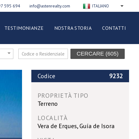
97 595 694
info@astenrealty.com
ITALIANO
ENGLISH
РУССКИЙ
TESTIMONIANZE
NOSTRA STORIA
CONTATTI
FRANÇAIS
DEUTSCH
ESPAÑOL
CERCARE
(605)
NEDERLANDS
POLSKI
Codice
9232
PROPRIETÀ TIPO
Terreno
LOCALITÀ
Vera de Erques, Guía de Isora