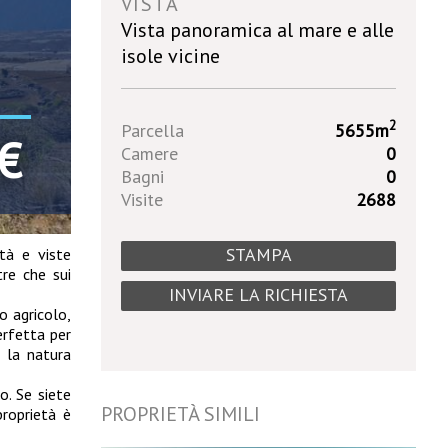
VISTA
Vista panoramica al mare e alle
isole vicine
2
Parcella
5655m
€
Camere
0
Bagni
0
Visite
2688
STAMPA
ità e viste
tre che sui
INVIARE LA RICHIESTA
so agricolo,
erfetta per
n la natura
o. Se siete
PROPRIETÀ SIMILI
proprietà è
B090