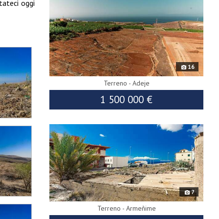
tateci oggi
16
Terreno - Adeje
1 500 000 €
7229
7
Terreno - Armeñime