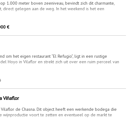
op 1.000 meter boven zeeniveau, bevindt zich dit charmante,
nt, direct gelegen aan de weg. In het weekend is het een
000 €
d om het eigen restaurant “El Refugio”, ligt in een rustige
el Hoyo in Vilaflor en strekt zich uit over een ruim perceel van
€
a Viñaflor
 Vilaflor de Chasna. Dit object heeft een werkende bodega die
 wijnproductie voort te zetten en eventueel op de markt te