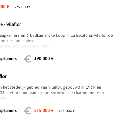
000 €
375 000 €
- Vilaflor
laapkamers en 3 badkamers te koop in La Escalona, Vilaflor de
ectaculair uitzicht.
ef nieuwbouwproject in La...
aapkamers
390 000 €
flor
in het stedelijk gebied van Vilaflor, gebouwd in 1939 en
03, met behoud van zijn oorspronkelijke charme met een
te...
aapkamers
535 000 €
545 000 €