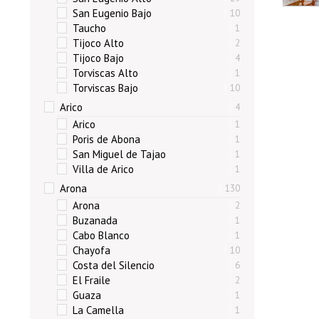
San Eugenio Bajo
10
Taucho
1
Tijoco Alto
2
Tijoco Bajo
4
Torviscas Alto
1
Torviscas Bajo
10
Arico
4
Arico
1
Poris de Abona
1
San Miguel de Tajao
1
Villa de Arico
1
Arona
130
Arona
2
Buzanada
1
Cabo Blanco
1
Chayofa
10
Costa del Silencio
6
El Fraile
2
Guaza
1
La Camella
1