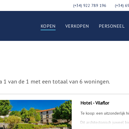
(+34) 922 789 196
(+34) 6
KOPEN
VERKOPEN
PERSONEEL
a 1 van de 1 met een totaal van 6 woningen.
Hotel - Vilaflor
Te koop: een uitzonderlijk hi
Dit architectonisch juweel b
Vilaflor: het iconische...