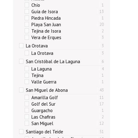
Chío
1
Guía de Isora
13
Piedra Hincada
1
Playa San Juan
20
Tejina de Isora
2
Vera de Erques
3
La Orotava
3
La Orotava
3
San Cristóbal de La Laguna
6
La Laguna
4
Tejina
1
Valle Guerra
1
San Miguel de Abona
43
Amarilla Golf
11
Golf del Sur
17
Guargacho
1
Las Chafiras
2
San Miguel
12
Santiago del Teide
51