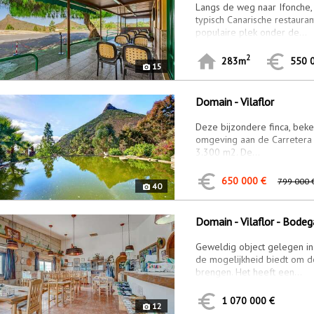
Langs de weg naar Ifonche, 
typisch Canarische restaura
populaire plek onder de...
2
283m
550 
15
Domain - Vilaflor
Deze bijzondere finca, beken
omgeving aan de Carretera d
3.300 m2. De...
650 000 €
799 000 
40
Domain - Vilaflor - Bodeg
Geweldig object gelegen in
de mogelijkheid biedt om de
brengen. Het heeft een...
1 070 000 €
12