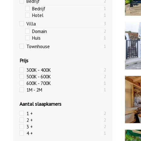
Bedrijf
2
Bedrijf
1
Hotel
1
9044
Villa
3
Domain
2
Huis
1
Townhouse
1
Prijs
300K - 400K
2
7271
500K - 600K
2
600K - 700K
1
Exclusief
1M - 2M
1
Aantal slaapkamers
1 +
2
2 +
2
3 +
9541
2
4 +
1