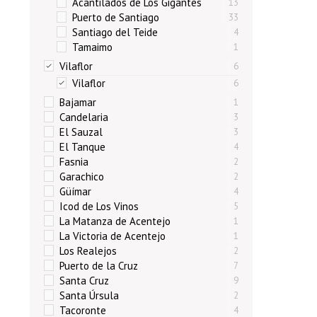
Acantilados de Los Gigantes
13
Puerto de Santiago
33
Santiago del Teide
4
Tamaimo
1
Vilaflor
6
Vilaflor
6
Bajamar
1
Candelaria
3
El Sauzal
3
El Tanque
4
Fasnia
2
Garachico
2
Güímar
4
Icod de Los Vinos
5
La Matanza de Acentejo
1
La Victoria de Acentejo
1
Los Realejos
2
Puerto de la Cruz
7
Santa Cruz
9
Santa Úrsula
2
Tacoronte
4