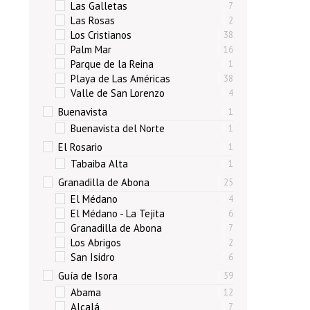
Las Galletas
7
Las Rosas
2
Los Cristianos
38
Palm Mar
16
Parque de la Reina
1
Playa de Las Américas
38
Valle de San Lorenzo
4
Buenavista
1
Buenavista del Norte
1
El Rosario
1
Tabaiba Alta
1
Granadilla de Abona
25
El Médano
4
El Médano - La Tejita
6
Granadilla de Abona
7
Los Abrigos
2
San Isidro
6
Guía de Isora
59
Abama
12
Alcalá
7