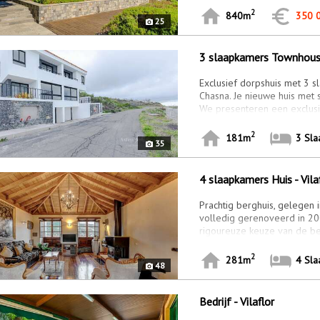
2
840m
350 
25
3 slaapkamers Townhouse 
Exclusief dorpshuis met 3 s
Chasna. Je nieuwe huis met sp
We presenteren een exclusi
2
181m
3 Sl
35
4 slaapkamers Huis - Vila
Prachtig berghuis, gelegen 
volledig gerenoveerd in 20
rigoureuze keuze van de bes
2
281m
4 Sl
48
Bedrijf - Vilaflor