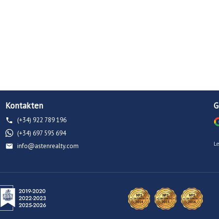
Kontakten
G
(+34) 922 789 196
(+34) 697 595 694
L
info@astenrealty.com