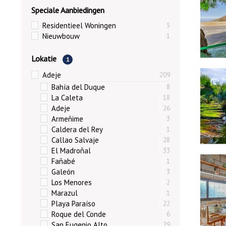
Speciale Aanbiedingen
Residentieel Woningen
5
Nieuwbouw
1
Lokatie
1
9884
Adeje
209
Bahía del Duque
8
La Caleta
18
Adeje
26
Armeñime
3
Caldera del Rey
1
Callao Salvaje
28
8561
El Madroñal
33
Fañabé
1
Exclusief
Galeón
3
Los Menores
2
Marazul
1
Playa Paraíso
22
Roque del Conde
6
San Eugenio Alto
29