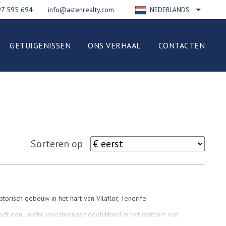
97 595 694
info@astenrealty.com
NEDERLANDS
ENGLISH
РУССКИЙ
GETUIGENISSEN
ONS VERHAAL
CONTACTEN
FRANÇAIS
DEUTSCH
ESPAÑOL
ITALIANO
POLSKI
Sorteren op
storisch gebouw in het hart van Vilaflor, Tenerife.
iedt een unieke investeringsmogelijkheid in het centrum van