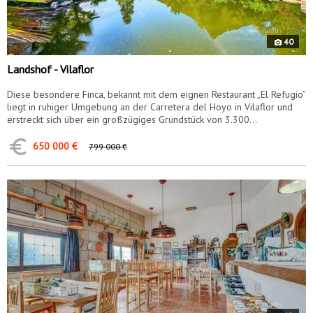
40
Landshof - Vilaflor
Diese besondere Finca, bekannt mit dem eignen Restaurant „El Refugio”
liegt in ruhiger Umgebung an der Carretera del Hoyo in Vilaflor und
erstreckt sich über ein großzügiges Grundstück von 3.300...
650 000 €
799 000 €
8561
v