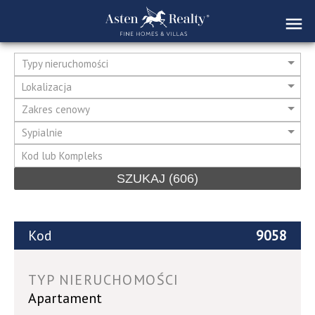
Typy nieruchomości
Lokalizacja
Zakres cenowy
Sypialnie
SZUKAJ
(606)
Kod
9058
TYP NIERUCHOMOŚCI
Apartament