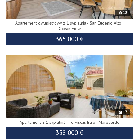
18
Apartement dwupiętrowy z 1 sypialnią - San Eugenio Alto -
Ocean View
365 000 €
9097
daż
zna
17
Apartament z 1 sypialnią - Torviscas Bajo - Mareverde
338 000 €