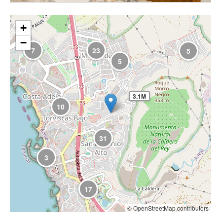
+
−
7
23
5
5
3.1M
10
31
3
17
© OpenStreetMap contributors