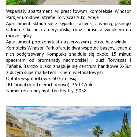
Wspaniały apartament w prestiżowym kompleksie Windsor
Park, w urokliwej strefie Torviscas Alto, Adeje.
Apartament składa się z sypialni, łazienki z wanną, jasnego
salonu z kuchnią amerykańską oraz tarasu z widokiem na
morze i góry.
Apartament położony jest na pierwszym piętrze bez windy.
Kompleks Windsor Park oferuje dwa wspólne baseny, jeden z
nich podgrzewany. Kompleks znajduje się około 15 minut
spacerem od promenady nadmorskiej i plaż Torviscas i
Fañabé. Bardzo blisko znajduje się centrum handlowe X-Sur
z dużym supermarketem i kinem wielosalowym.
Opłaty wspólnotowe: 60 €/miesiąc.
IBI (podatek od nieruchomości): 250 €/rok.
Numer referencyjny Asten Realty: 9058.