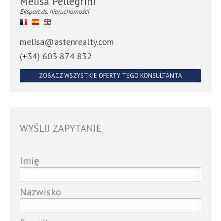
Melisa Pellegrini
Ekspert ds. nieruchomości
melisa@astenrealty.com
(+34) 603 874 832
ZOBACZ WSZYSTKIE OFERTY TEGO KONSULTANTA
WYŚLIJ ZAPYTANIE
If
Imię
you
are
Nazwisko
a
human,