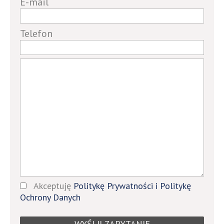
E-mail
ignore
this
field
Telefon
Akceptuję
Politykę Prywatności i Politykę
Ochrony Danych