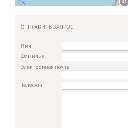
21
2
ОТПРАВИТЬ ЗАПРОС
7
If you
Имя
are a
Фамилия
human,
Электронная почта
ignore
this
field
Телефон