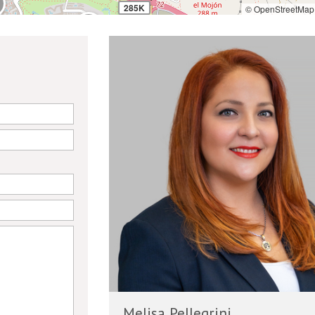
285K
© OpenStreetMap 
2
60K
7
12
12
1.8M
7
Melisa Pellegrini