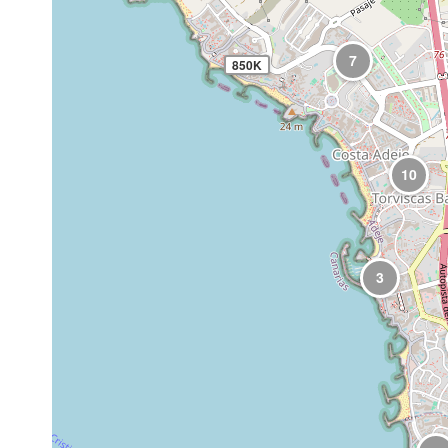
7
850K
10
3