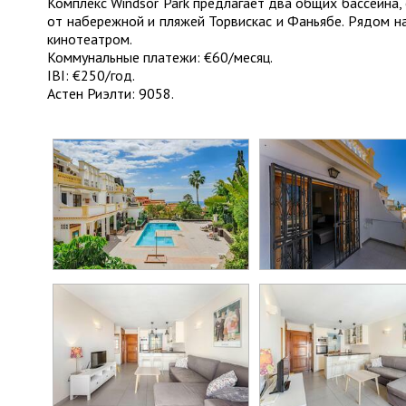
Комплекс Windsor Park предлагает два общих бассейна,
от набережной и пляжей Торвискас и Фаньябе. Рядом н
кинотеатром.
Коммунальные платежи: €60/месяц.
IBI: €250/год.
Астен Риэлти: 9058.