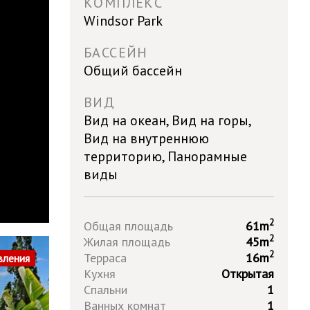
КОМПЛЕКС
Windsor Park
БАССЕЙН
Общий бассейн
ВИД
Вид на океан, Вид на горы,
Вид на внутреннюю
территорию, Панорамные
виды
2
Общая площадь
61m
2
Жилая площадь
45m
2
Терраса
16m
вления
Кухня
Открытая
Спальни
1
Ванных комнат
1