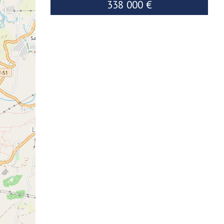
338 000 €
2
299K
2