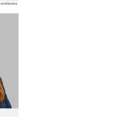
contributors
58
325K