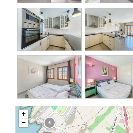
4
9
9
3
+
−
6