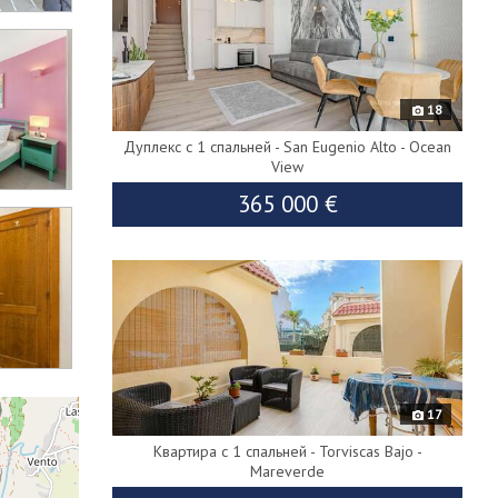
18
Дуплекс с 1 спальней - San Eugenio Alto - Ocean
650K
View
365 000 €
2
9097
В
эксклюзиве
17
Квартира с 1 спальней - Torviscas Bajo -
Mareverde