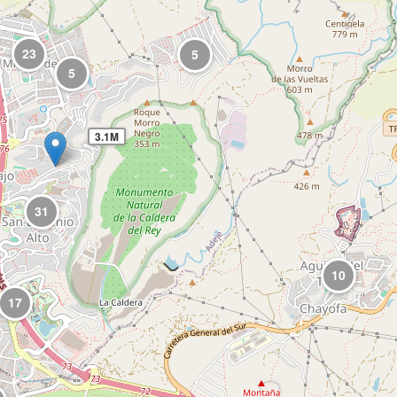
23
5
5
3.1M
31
10
17