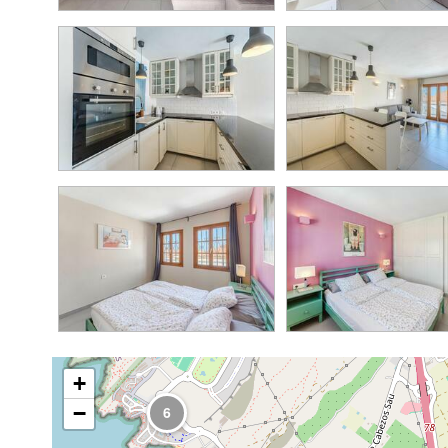
4
9
9
3
+
−
6