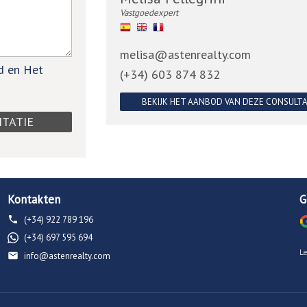
Vastgoedexpert
melisa@astenrealty.com
id en Het
(+34) 603 874 832
BEKIJK HET AANBOD VAN DEZE CONSULT
Kontakten
G
(+34) 922 789 196
(+34) 697 595 694
L
info@astenrealty.com