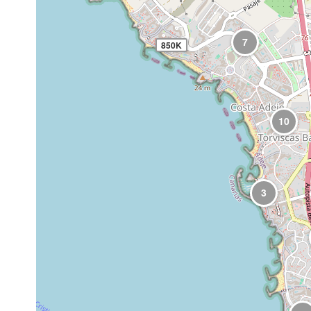
7
850K
10
3