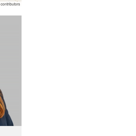
contributors
58
325K