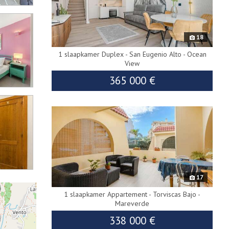
18
1 slaapkamer Duplex - San Eugenio Alto - Ocean
View
650K
365 000 €
9097
2
Exclusief
17
1 slaapkamer Appartement - Torviscas Bajo -
Mareverde
338 000 €