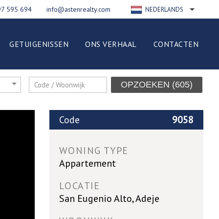
97 595 694
info@astenrealty.com
NEDERLANDS
ENGLISH
РУССКИЙ
GETUIGENISSEN
ONS VERHAAL
CONTACTEN
FRANÇAIS
DEUTSCH
ESPAÑOL
OPZOEKEN
(605)
ITALIANO
POLSKI
Code
9058
WONING TYPE
Appartement
LOCATIE
San Eugenio Alto, Adeje