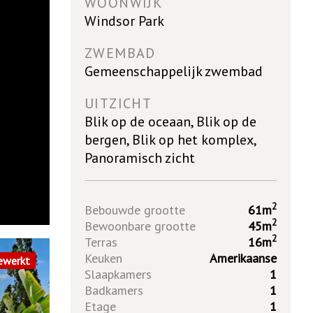
WOONWIJK
Windsor Park
ZWEMBAD
Gemeenschappelijk zwembad
UITZICHT
Blik op de oceaan, Blik op de
bergen, Blik op het komplex,
Panoramisch zicht
2
Bebouwde grootte
61m
2
Bewoonbare grootte
45m
2
Terras
16m
Keuken
Amerikaanse
ewerkt
Slaapkamers
1
Badkamers
1
Etage
1