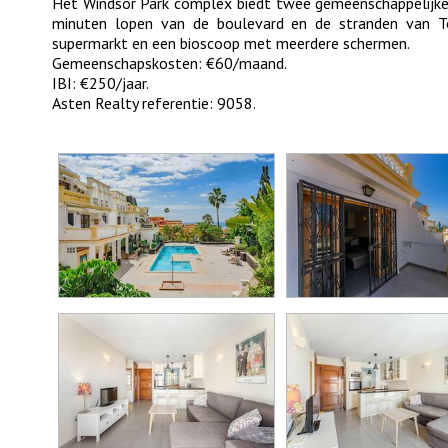
Het Windsor Park complex biedt twee gemeenschappelijke
minuten lopen van de boulevard en de stranden van To
supermarkt en een bioscoop met meerdere schermen.
Gemeenschapskosten: €60/maand.
IBI: €250/jaar.
Asten Realty referentie: 9058.