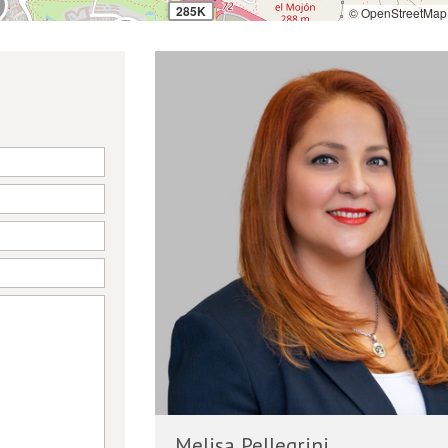
285K
© OpenStreetMap 
2
60K
7
12
12
1.8M
7
Melisa Pellegrini