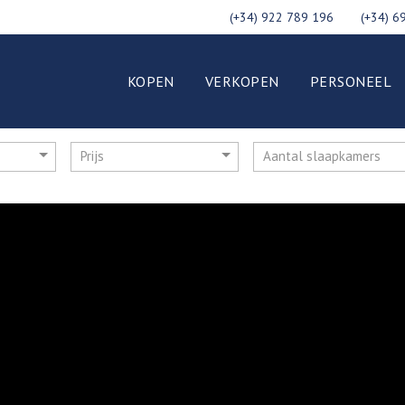
(+34) 922 789 196
(+34) 6
KOPEN
VERKOPEN
PERSONEEL
Prijs
Aantal slaapkamers