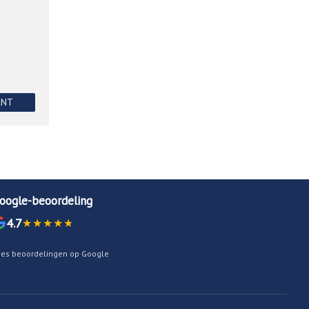
ANT
oogle-beoordeling
4.7
ees beoordelingen op Google