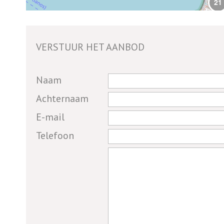
21
2
VERSTUUR HET AANBOD
7
If you
Naam
are a
Achternaam
human,
E-mail
ignore
this
Telefoon
field