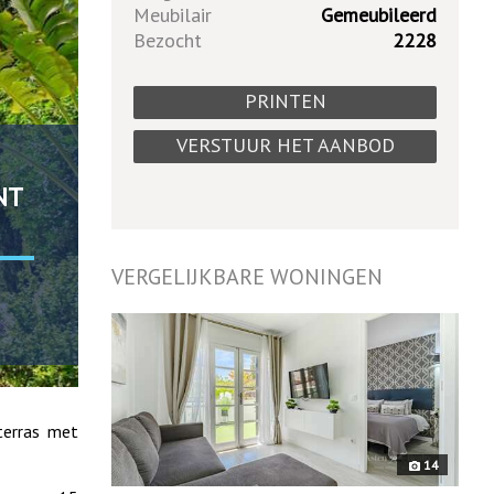
Meubilair
Gemeubileerd
Bezocht
2228
PRINTEN
VERSTUUR HET AANBOD
NT
VERGELIJKBARE WONINGEN
9476
terras met
14