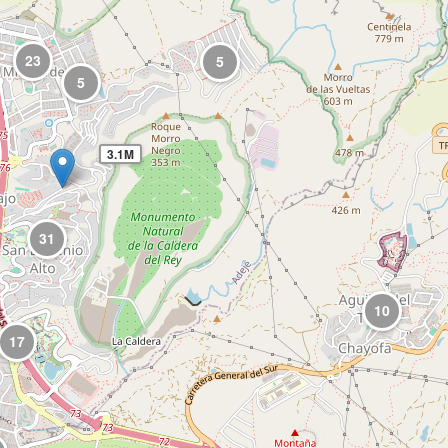
23
5
5
3.1M
31
10
17