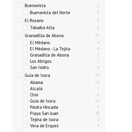
Buenavista
1
Buenavista del Norte
1
El Rosario
1
Tabaiba Alta
1
Granadilla de Abona
25
El Médano
4
El Médano - La Tejita
6
Granadilla de Abona
7
Los Abrigos
2
San Isidro
6
Guía de Isora
59
Abama
12
Alcalá
7
Chío
1
Guía de Isora
13
Piedra Hincada
1
Playa San Juan
20
Tejina de Isora
2
Vera de Erques
3