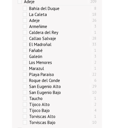
Adeje
209
Bahía del Duque
8
La Caleta
18
Adeje
26
Armeñime
3
Caldera del Rey
1
Callao Salvaje
28
El Madroñal
33
Fañabé
1
Galeón
3
Los Menores
2
Marazul
1
Playa Paraíso
22
Roque del Conde
6
San Eugenio Alto
29
San Eugenio Bajo
10
Taucho
1
Tijoco Alto
2
Tijoco Bajo
4
Torviscas Alto
1
Torviscas Bajo
10