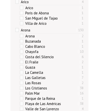
Arico
4
Arico
1
Poris de Abona
1
San Miguel de Tajao
1
Villa de Arico
1
Arona
130
Arona
2
Buzanada
1
Cabo Blanco
1
Chayofa
10
Costa del Silencio
6
El Fraile
2
Guaza
1
La Camella
1
Las Galletas
7
Las Rosas
2
Los Cristianos
38
Palm Mar
16
Parque de la Reina
1
Playa de Las Américas
38
Valle de San Lorenzo
4