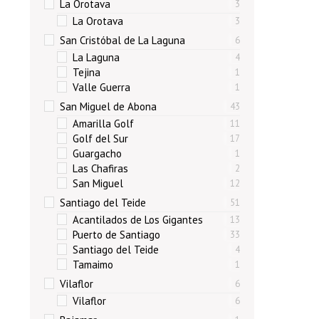
La Orotava
3
La Orotava
3
San Cristóbal de La Laguna
6
La Laguna
4
Tejina
1
Valle Guerra
1
San Miguel de Abona
43
Amarilla Golf
11
Golf del Sur
17
Guargacho
1
Las Chafiras
2
San Miguel
12
Santiago del Teide
51
Acantilados de Los Gigantes
13
Puerto de Santiago
33
Santiago del Teide
4
Tamaimo
1
Vilaflor
6
Vilaflor
6