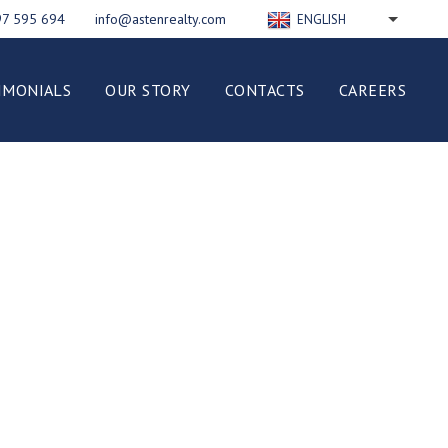
97 595 694
info@astenrealty.com
ENGLISH
РУССКИЙ
FRANÇAIS
IMONIALS
OUR STORY
CONTACTS
CAREERS
DEUTSCH
ESPAÑOL
NEDERLANDS
ITALIANO
POLSKI