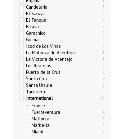
Bajamar
1
Candelaria
3
El Sauzal
3
El Tanque
4
Fasnia
2
Garachico
2
Güímar
4
Icod de Los Vinos
5
La Matanza de Acentejo
1
La Victoria de Acentejo
1
Los Realejos
2
Puerto de la Cruz
7
Santa Cruz
9
Santa Úrsula
2
Tacoronte
4
International
17
France
Fuerteventura
4
Mallorca
3
Marbella
7
Miami
3