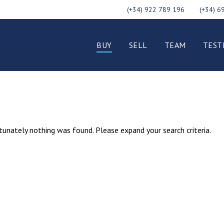
(+34) 922 789 196
(+34) 6
BUY
SELL
TEAM
TEST
unately nothing was found. Please expand your search criteria.