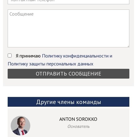
ignore
this
field
Я принимаю
Политику конфиденциальности и
Политику защиты персональных данных
Другие члены команды
ANTON SOROKKO
Основатель