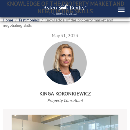
KNOWLEDGE OF THE PROPERTY MARKET AND
NEGOTIATING SKILLS
Home
/
Testimonials
/
Knowledge of the property market and
negotiating skills
May 31, 2023
KINGA KORONKIEWICZ
Property Consultant