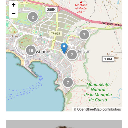
+
285K
−
2
7
16
7
1.8M
7
© OpenStreetMap contributors