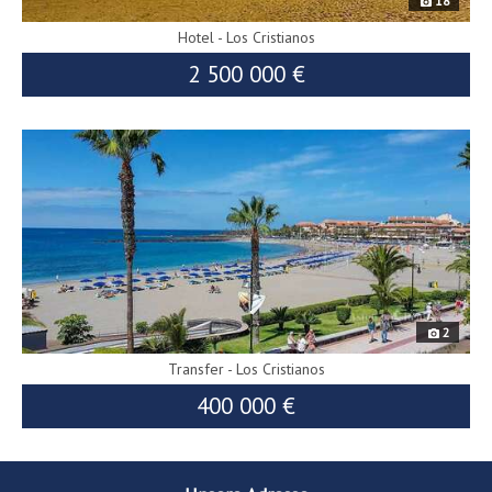
18
Hotel - Los Cristianos
2 500 000 €
8789
siv
uf
2
Transfer - Los Cristianos
400 000 €