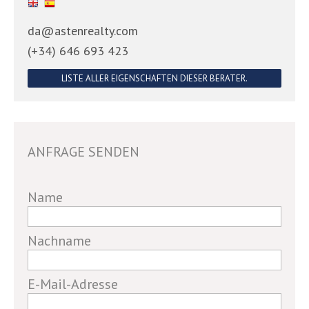
da@astenrealty.com
(+34) 646 693 423
LISTE ALLER EIGENSCHAFTEN DIESER BERATER.
ANFRAGE SENDEN
If
Name
you
are
Nachname
a
human,
E-Mail-Adresse
ignore
this