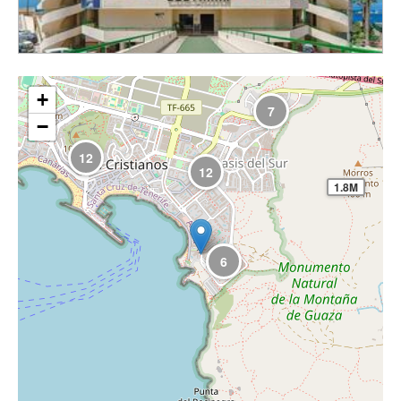
+
7
−
12
12
1.8M
6