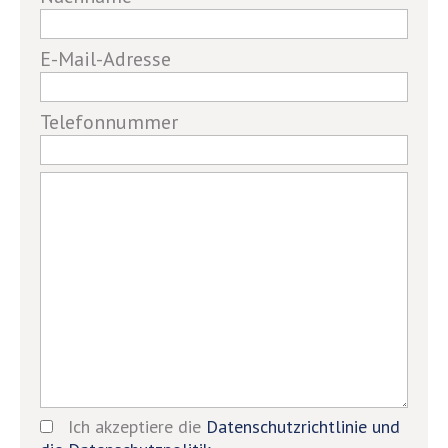
a
human,
E-Mail-Adresse
ignore
this
field
Telefonnummer
Ich akzeptiere die
Datenschutzrichtlinie und