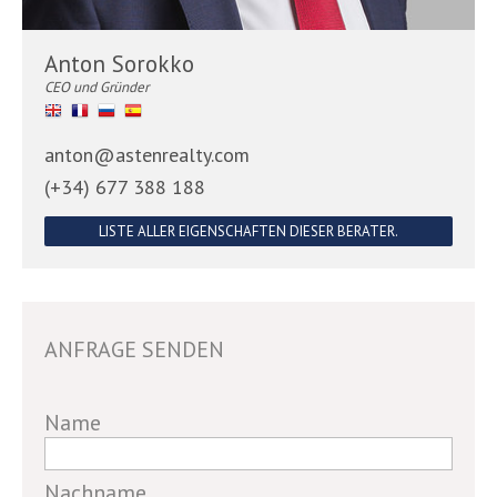
Anton Sorokko
CEO und Gründer
anton@astenrealty.com
(+34) 677 388 188
LISTE ALLER EIGENSCHAFTEN DIESER BERATER.
ANFRAGE SENDEN
If
Name
you
are
Nachname