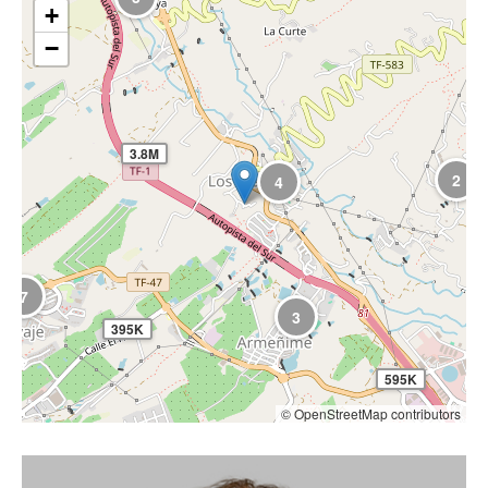
+
−
3.8M
2
4
7
3
395K
595K
© OpenStreetMap contributors