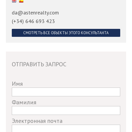
da@astenrealty.com
(+34) 646 693 423
СМОТРЕТЬ ВСЕ ОБЪЕКТЫ ЭТОГО КОНСУЛЬТАНТА
ОТПРАВИТЬ ЗАПРОС
If
Имя
you
are
Фамилия
a
human,
Электронная почта
ignore
this