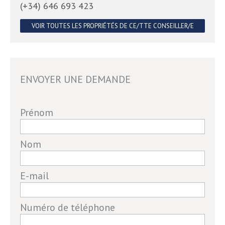
(+34) 646 693 423
VOIR TOUTES LES PROPRIÉTÉS DE CE/TTE CONSEILLER/E
ENVOYER UNE DEMANDE
If
Prénom
you
are
Nom
a
human,
E-mail
ignore
this
field
Numéro de téléphone