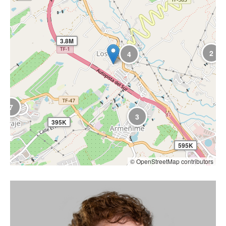
3.8M
2
4
7
3
395K
595K
© OpenStreetMap contributors