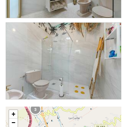
3
+
−