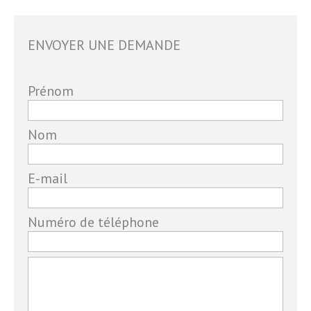
ENVOYER UNE DEMANDE
If
Prénom
you
are
Nom
a
human,
E-mail
ignore
this
field
Numéro de téléphone