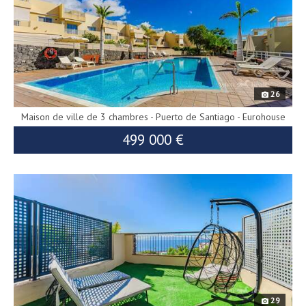
26
Maison de ville de 3 chambres - Puerto de Santiago - Eurohouse
499 000 €
9845
559 000 €
ité
29