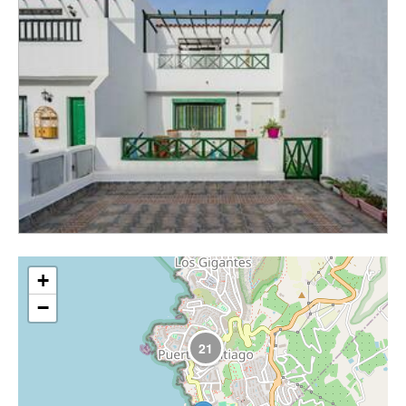
+
−
21