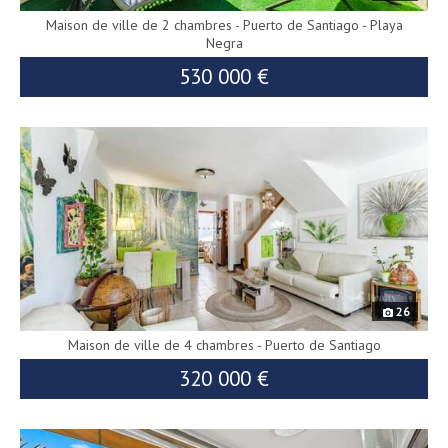
Maison de ville de 2 chambres - Puerto de Santiago - Playa
Negra
530 000 €
9152
550 000 €
ité
26
Maison de ville de 4 chambres - Puerto de Santiago
320 000 €
10087
349 000 €