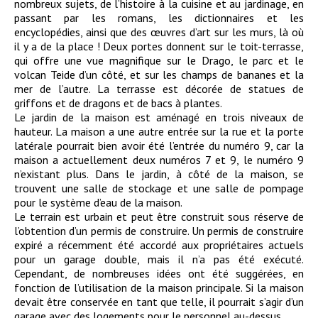
nombreux sujets, de l’histoire à la cuisine et au jardinage, en
passant par les romans, les dictionnaires et les
encyclopédies, ainsi que des œuvres d’art sur les murs, là où
il y a de la place ! Deux portes donnent sur le toit-terrasse,
qui offre une vue magnifique sur le Drago, le parc et le
volcan Teide d’un côté, et sur les champs de bananes et la
mer de l’autre. La terrasse est décorée de statues de
griffons et de dragons et de bacs à plantes.
Le jardin de la maison est aménagé en trois niveaux de
hauteur. La maison a une autre entrée sur la rue et la porte
latérale pourrait bien avoir été l’entrée du numéro 9, car la
maison a actuellement deux numéros 7 et 9, le numéro 9
n’existant plus. Dans le jardin, à côté de la maison, se
trouvent une salle de stockage et une salle de pompage
pour le système d’eau de la maison.
Le terrain est urbain et peut être construit sous réserve de
l’obtention d’un permis de construire. Un permis de construire
expiré a récemment été accordé aux propriétaires actuels
pour un garage double, mais il n’a pas été exécuté.
Cependant, de nombreuses idées ont été suggérées, en
fonction de l’utilisation de la maison principale. Si la maison
devait être conservée en tant que telle, il pourrait s’agir d’un
garage avec des logements pour le personnel au-dessus.