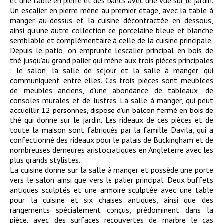
et une table en pierre et des bancs avec une vue sur le jardin.
Un escalier en pierre mène au premier étage, avec la table à
manger au-dessus et la cuisine décontractée en dessous,
ainsi qu’une autre collection de porcelaine bleue et blanche
semblable et complémentaire à celle de la cuisine principale.
Depuis le patio, on emprunte l’escalier principal en bois de
thé jusqu’au grand palier qui mène aux trois pièces principales
: le salon, la salle de séjour et la salle à manger, qui
communiquent entre elles. Ces trois pièces sont meublées
de meubles anciens, d’une abondance de tableaux, de
consoles murales et de lustres. La salle à manger, qui peut
accueillir 12 personnes, dispose d’un balcon fermé en bois de
thé qui donne sur le jardin. Les rideaux de ces pièces et de
toute la maison sont fabriqués par la famille Davila, qui a
confectionné des rideaux pour le palais de Buckingham et de
nombreuses demeures aristocratiques en Angleterre avec les
plus grands stylistes.
La cuisine donne sur la salle à manger et possède une porte
vers le salon ainsi que vers le palier principal. Deux buffets
antiques sculptés et une armoire sculptée avec une table
pour la cuisine et six chaises antiques, ainsi que des
rangements spécialement conçus, prédominent dans la
pièce, avec des surfaces recouvertes de marbre le cas