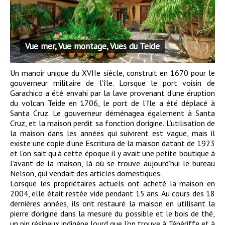
Vue mer, Vue montage, Vues du Teide
Un manoir unique du XVIIe siècle, construit en 1670 pour le
gouverneur militaire de l’île. Lorsque le port voisin de
Garachico a été envahi par la lave provenant d’une éruption
du volcan Teide en 1706, le port de l’île a été déplacé à
Santa Cruz. Le gouverneur déménagea également à Santa
Cruz, et la maison perdit sa fonction d’origine. L’utilisation de
la maison dans les années qui suivirent est vague, mais il
existe une copie d’une Escritura de la maison datant de 1923
et l’on sait qu’à cette époque il y avait une petite boutique à
l’avant de la maison, là où se trouve aujourd’hui le bureau
Nelson, qui vendait des articles domestiques.
Lorsque les propriétaires actuels ont acheté la maison en
2004, elle était restée vide pendant 15 ans. Au cours des 18
dernières années, ils ont restauré la maison en utilisant la
pierre d’origine dans la mesure du possible et le bois de thé,
un pin résineux indigène lourd que l’on trouve à Ténériffe et à