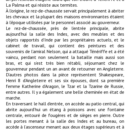
La Palma et qui résiste aux termites.
À l’origine, le rez-de-chaussée servait principalement à abriter
les chevaux et la plupart des maisons environnantes étaient
à l’époque utilisées par le personnel associé au gouverneur.
Le rez-de-chaussée, près de l’entrée principale, abrite
aujourd’hui la salle des Indes, avec des meubles et des
objets rapportés d’Inde par les propriétaires actuels, et le
cabinet de travail, qui contient des peintures et des
souvenirs de l’amiral Nelson, qui a attaqué Ténériffe et a été
vaincu, perdant non seulement la bataille mais aussi son
bras, et qui s’est très bien rétabli, séjournant chez le
gouverneur pendant un an avant de retourner en Angleterre.
D’autres photos dans la pièce représentent Shakespeare,
Henri 8 d’Angleterre et ses six épouses, dont sa première
femme Katherine d’Aragon, le Tzar et la Tzarine de Russie,
entre autres. Il y a également une belle cheminée en état de
marche.
En traversant le hall d’entrée, on accède au patio central, qui
abrite aujourd’hui un étang à poissons avec une fontaine
centrale, entouré de fougères et de sièges en pierre. Outre
les portes menant à la salle des Indes et au bureau, on
accède à l’ascenseur menant aux deux étages supérieurs et à