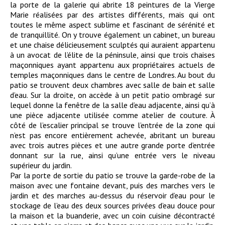
la porte de la galerie qui abrite 18 peintures de la Vierge
Marie réalisées par des artistes différents, mais qui ont
toutes le même aspect sublime et fascinant de sérénité et
de tranquillité. On y trouve également un cabinet, un bureau
et une chaise délicieusement sculptés qui auraient appartenu
à un avocat de l’élite de la péninsule, ainsi que trois chaises
maçonniques ayant appartenu aux propriétaires actuels de
temples maçonniques dans le centre de Londres. Au bout du
patio se trouvent deux chambres avec salle de bain et salle
d’eau. Sur la droite, on accède à un petit patio ombragé sur
lequel donne la fenêtre de la salle d’eau adjacente, ainsi qu’à
une pièce adjacente utilisée comme atelier de couture. À
côté de l’escalier principal se trouve l’entrée de la zone qui
n’est pas encore entièrement achevée, abritant un bureau
avec trois autres pièces et une autre grande porte d’entrée
donnant sur la rue, ainsi qu’une entrée vers le niveau
supérieur du jardin.
Par la porte de sortie du patio se trouve la garde-robe de la
maison avec une fontaine devant, puis des marches vers le
jardin et des marches au-dessus du réservoir d’eau pour le
stockage de l’eau des deux sources privées d’eau douce pour
la maison et la buanderie, avec un coin cuisine décontracté